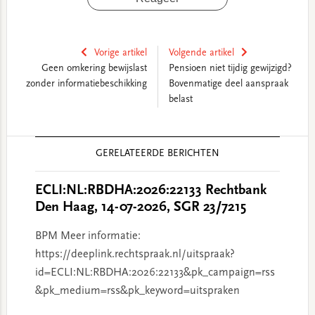
Vorige artikel
Volgende artikel
Geen omkering bewijslast
Pensioen niet tijdig gewijzigd?
zonder informatiebeschikking
Bovenmatige deel aanspraak
belast
Reader
GERELATEERDE BERICHTEN
Interactions
ECLI:NL:RBDHA:2026:22133 Rechtbank
Den Haag, 14-07-2026, SGR 23/7215
BPM Meer informatie:
https://deeplink.rechtspraak.nl/uitspraak?
id=ECLI:NL:RBDHA:2026:22133&pk_campaign=rss
&pk_medium=rss&pk_keyword=uitspraken