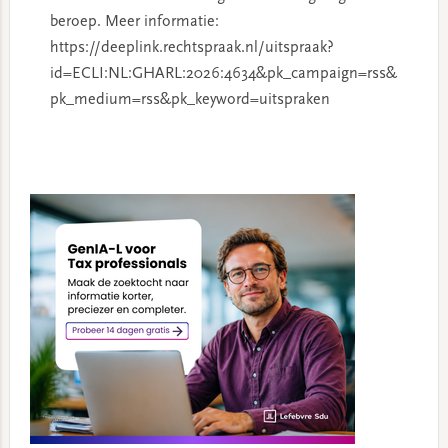
beroep. Meer informatie:
https://deeplink.rechtspraak.nl/uitspraak?
id=ECLI:NL:GHARL:2026:4634&pk_campaign=rss&
pk_medium=rss&pk_keyword=uitspraken
Primary
Sidebar