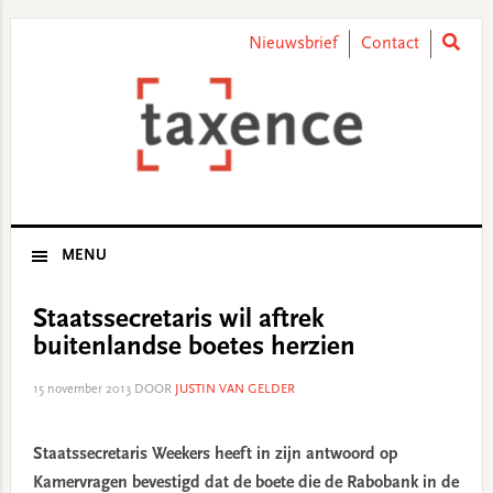
Skip
Skip
Skip
Skip
to
to
to
to
Nieuwsbrief
Contact
primary
main
primary
footer
navigation
content
sidebar
MENU
Staatssecretaris wil aftrek
buitenlandse boetes herzien
15 november 2013
DOOR
JUSTIN VAN GELDER
Staatssecretaris Weekers heeft in zijn antwoord op
Kamervragen bevestigd dat de boete die de Rabobank in de