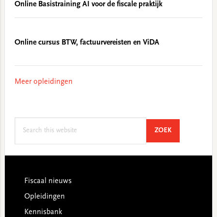
Online Basistraining AI voor de fiscale praktijk
Online cursus BTW, factuurvereisten en ViDA
Meer opleidingen
Search
SEARCH
ZOEK
this
website
Footer
Fiscaal nieuws
Opleidingen
Kennisbank