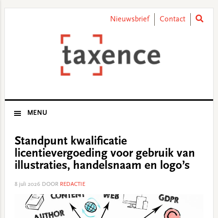
Skip
Skip
Skip
Skip
to
to
to
to
Nieuwsbrief
Contact
primary
main
primary
footer
navigation
content
sidebar
MENU
Standpunt kwalificatie
licentievergoeding voor gebruik van
illustraties, handelsnaam en logo’s
8 juli 2026
DOOR
REDACTIE