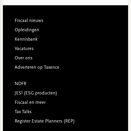
website
Footer
Fiscaal nieuws
Opleidingen
Kennisbank
Vacatures
Over ons
Adverteren op Taxence
NDFR
JES! (ESG producten)
Fiscaal en meer
Tax Talks
Register Estate Planners (REP)