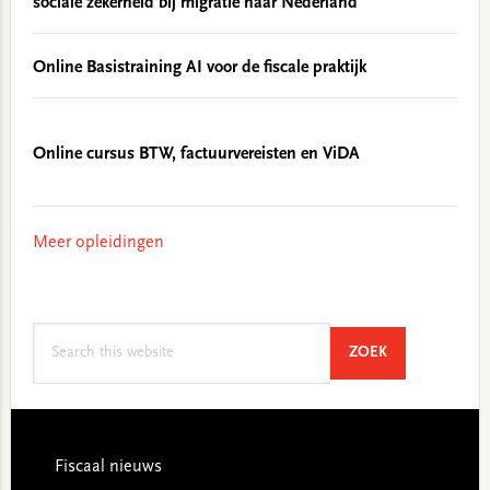
sociale zekerheid bij migratie naar Nederland
Online Basistraining AI voor de fiscale praktijk
Online cursus BTW, factuurvereisten en ViDA
Meer opleidingen
Search
SEARCH
ZOEK
this
website
Footer
Fiscaal nieuws