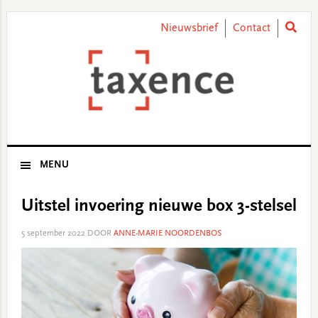
Skip
Skip
Skip
Skip
to
to
to
to
Nieuwsbrief
Contact
primary
main
primary
footer
navigation
content
sidebar
MENU
Uitstel invoering nieuwe box 3-stelsel
5 september 2022
DOOR
ANNE-MARIE NOORDENBOS