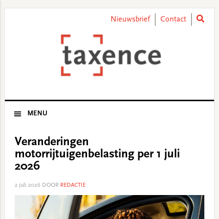
Skip
Skip
Skip
Skip
to
to
to
to
Nieuwsbrief
Contact
primary
main
primary
footer
navigation
content
sidebar
MENU
Veranderingen
motorrijtuigenbelasting per 1 juli
2026
2 juli 2026
DOOR
REDACTIE