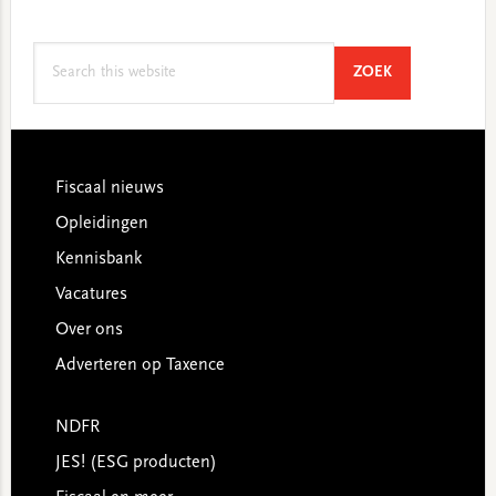
Search
SEARCH
ZOEK
this
website
Footer
Fiscaal nieuws
Opleidingen
Kennisbank
Vacatures
Over ons
Adverteren op Taxence
NDFR
JES! (ESG producten)