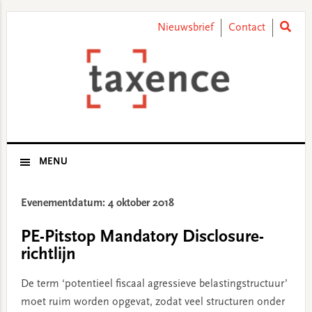
Skip
Skip
Skip
Skip
to
to
to
to
Nieuwsbrief
Contact
primary
main
primary
footer
navigation
content
sidebar
MENU
Evenementdatum: 4 oktober 2018
PE-Pitstop Mandatory Disclosure-
richtlijn
De term ‘potentieel fiscaal agressieve belastingstructuur’
moet ruim worden opgevat, zodat veel structuren onder