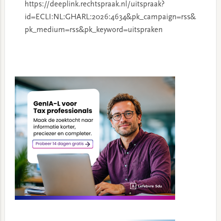
https://deeplink.rechtspraak.nl/uitspraak?
id=ECLI:NL:GHARL:2026:4634&pk_campaign=rss&
pk_medium=rss&pk_keyword=uitspraken
Primary
Sidebar