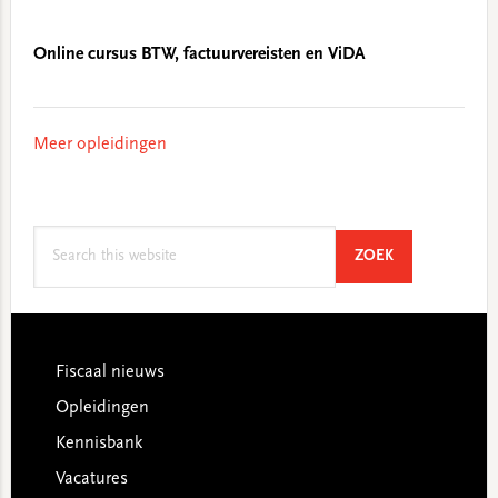
Online cursus BTW, factuurvereisten en ViDA
Meer opleidingen
Search
SEARCH
ZOEK
this
website
Footer
Fiscaal nieuws
Opleidingen
Kennisbank
Vacatures