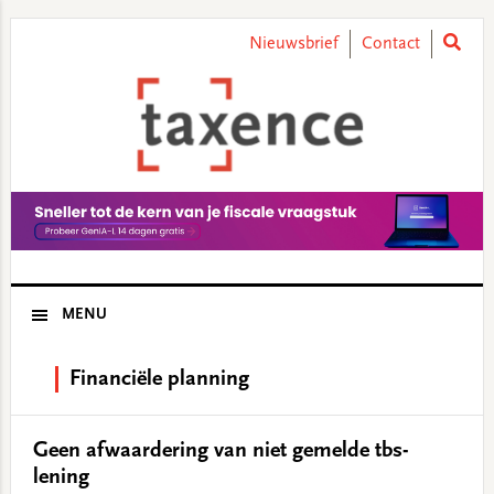
Skip
Skip
Skip
Skip
to
to
to
to
Nieuwsbrief
Contact
primary
main
primary
footer
navigation
content
sidebar
MENU
Financiële planning
Geen afwaardering van niet gemelde tbs-
lening