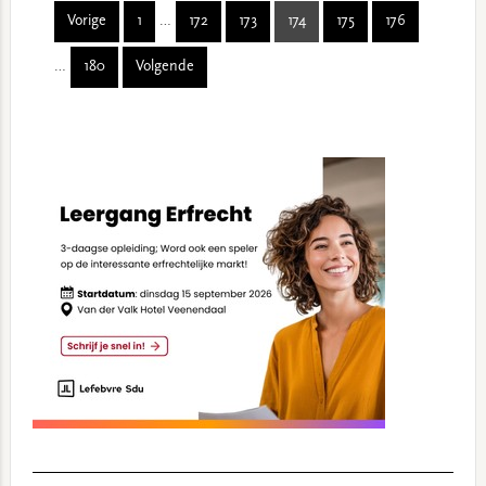
Interim
Interim
Vorige
1
…
172
173
174
175
176
Page
Page
Page
Page
Page
Page
pages
pages
…
180
Volgende
omitted
omitted
Page
Primary
Sidebar