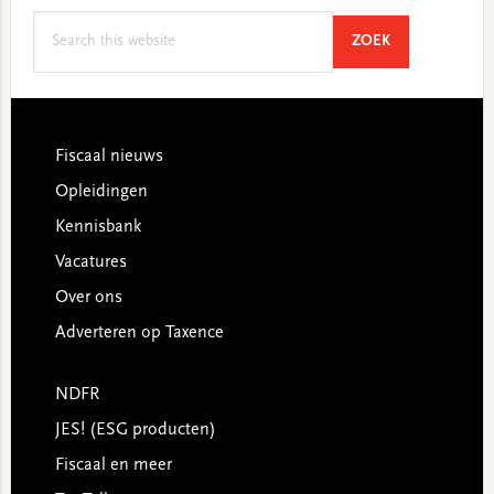
Search
SEARCH
ZOEK
this
website
Footer
Fiscaal nieuws
Opleidingen
Kennisbank
Vacatures
Over ons
Adverteren op Taxence
NDFR
JES! (ESG producten)
Fiscaal en meer