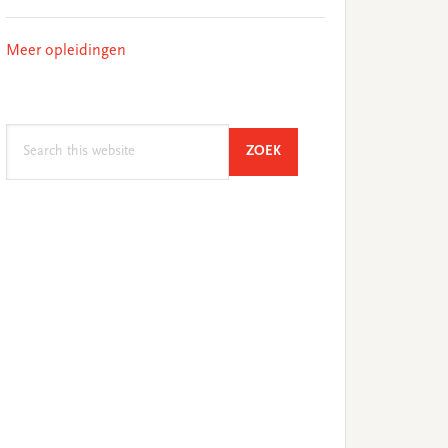
Meer opleidingen
Search
SEARCH
ZOEK
this
website