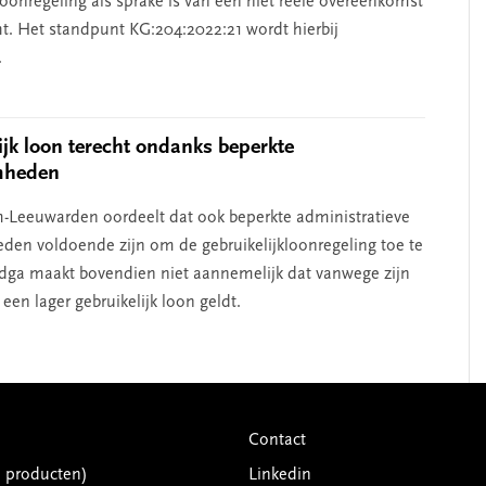
loonregeling als sprake is van een niet reële overeenkomst
t. Het standpunt KG:204:2022:21 wordt hierbij
.
ijk loon terecht ondanks beperkte
mheden
Leeuwarden oordeelt dat ook beperkte administratieve
en voldoende zijn om de gebruikelijkloonregeling toe te
dga maakt bovendien niet aannemelijk dat vanwege zijn
en lager gebruikelijk loon geldt.
Contact
G producten)
Linkedin