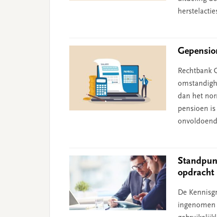
herstelactie
Gepension
Rechtbank G
omstandighe
dan het nor
pensioen is 
onvoldoend
Standpunt
opdracht 
De Kennisgr
ingenomen o