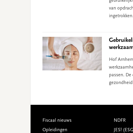
gebruikelijk
van opdrach
ingetrokken
Gebruikel
werkzaa
Hof Arnhem-
werkzaamhed
passen. De 
gezondheid e
Footer
Fiscaal nieuws
NDFR
Opleidingen
JES! (ES