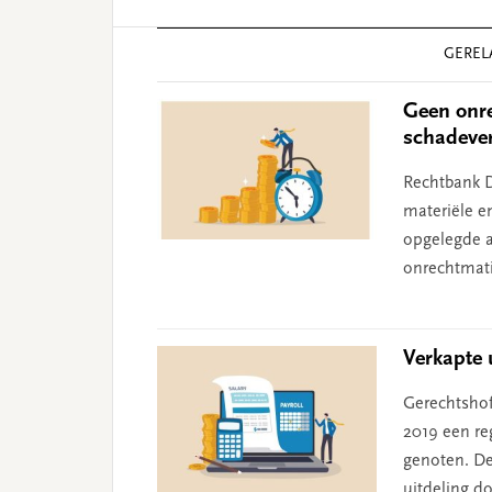
Reader
GEREL
Interactions
Geen onre
schadeve
Rechtbank D
materiële e
opgelegde aa
onrechtmati
Verkapte u
Gerechtshof
2019 een reg
genoten. De 
uitdeling d