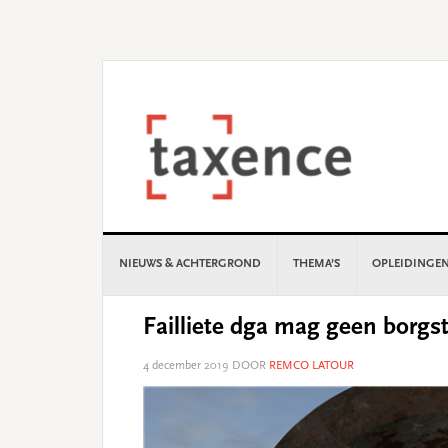
Skip
Skip
Skip
Skip
to
to
to
to
primary
main
primary
footer
navigation
content
sidebar
NIEUWS & ACHTERGROND
THEMA’S
OPLEIDINGE
Failliete dga mag geen borgst
4 december 2019
DOOR
REMCO LATOUR