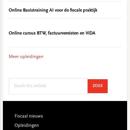
Online Basistraining AI voor de fiscale praktijk
Online cursus BTW, factuurvereisten en ViDA
Meer opleidingen
Search
SEARCH
ZOEK
this
website
Footer
Fiscaal nieuws
Opleidingen