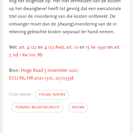
nog het volgende op. Het niet vermelden van de kosten
op het dwangbevel heeft tot gevolg dat een executoriale
titel voor de invordering van die kosten ontbreekt. De
ontvanger moet dan de (dwang)invordering van de in
rekening gebrachte kosten separaat ter hand nemen.
Wet:
art. 4:122
en
4:123 Awb
,
art. 10
en
15 Iw 1990
en
art.
7, lid 1 Kw Inv. Rb
Bron:
Hoge Raad 5 november 2021,
ECLI:NL:HR:2021:1510, 20/03338
FILED UNDER:
FISCAAL NIEUWS
,
FORMEEL BELASTINGRECHT
,
NIEUWS