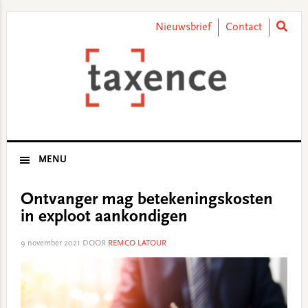
Skip
Skip
Skip
Skip
to
to
to
to
Nieuwsbrief
Contact
primary
main
primary
footer
navigation
content
sidebar
MENU
Ontvanger mag betekeningskosten
in exploot aankondigen
9 november 2021
DOOR
REMCO LATOUR