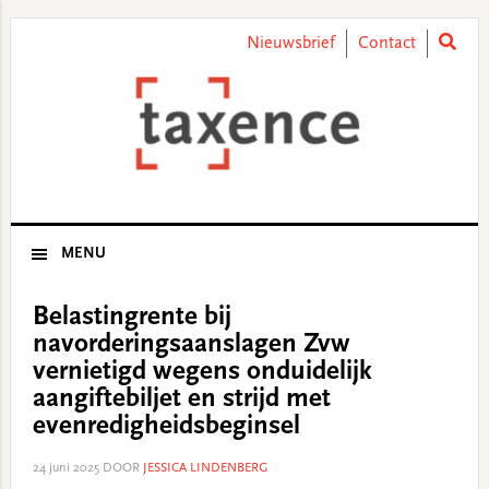
Skip
Skip
Skip
Skip
to
to
to
to
Nieuwsbrief
Contact
primary
main
primary
footer
navigation
content
sidebar
MENU
Belastingrente bij
navorderingsaanslagen Zvw
vernietigd wegens onduidelijk
aangiftebiljet en strijd met
evenredigheidsbeginsel
24 juni 2025
DOOR
JESSICA LINDENBERG