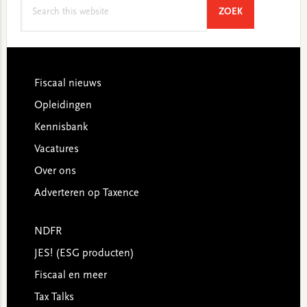
Search
SEARCH
ZOEK
this
website
Footer
Fiscaal nieuws
Opleidingen
Kennisbank
Vacatures
Over ons
Adverteren op Taxence
NDFR
JES! (ESG producten)
Fiscaal en meer
Tax Talks