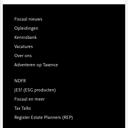
website
Footer
Fiscaal nieuws
Opleidingen
Kennisbank
Vacatures
Over ons
Adverteren op Taxence
NDFR
JES! (ESG producten)
Fiscaal en meer
Tax Talks
Register Estate Planners (REP)