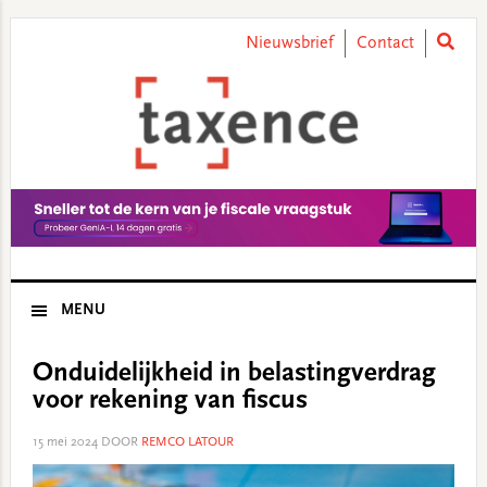
Skip
Skip
Skip
Skip
to
to
to
to
Nieuwsbrief
Contact
primary
main
primary
footer
navigation
content
sidebar
MENU
Onduidelijkheid in belastingverdrag
voor rekening van fiscus
15 mei 2024
DOOR
REMCO LATOUR