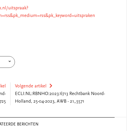
k.nl/uitspraak?
n=rss&pk_medium=rss&pk_keyword=uitspraken
ikel
Volgende artikel
nd-
ECLI:NL:RBNHO:2023:6713 Rechtbank Noord-
725
Holland, 25-04-2023, AWB - 21_5571
ATEERDE BERICHTEN