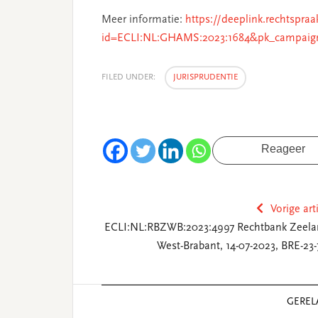
Meer informatie:
https://deeplink.rechtspraa
id=ECLI:NL:GHAMS:2023:1684&pk_campaig
FILED UNDER:
JURISPRUDENTIE
Reageer
Vorige art
ECLI:NL:RBZWB:2023:4997 Rechtbank Zeela
West-Brabant, 14-07-2023, BRE-23-
Reader
GEREL
Interactions