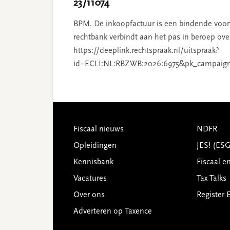
23/11074
BPM. De inkoopfactuur is een bindende voor
rechtbank verbindt aan het pas in beroep ove
https://deeplink.rechtspraak.nl/uitspraak?
id=ECLI:NL:RBZWB:2026:6975&pk_campaig
Footer
Fiscaal nieuws
NDFR
Opleidingen
JES! (ES
Kennisbank
Fiscaal e
Vacatures
Tax Talks
Over ons
Register 
Adverteren op Taxence