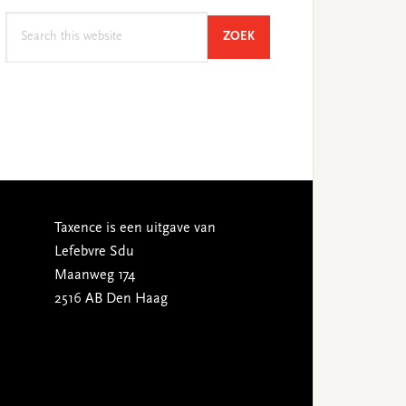
Search
SEARCH
ZOEK
this
website
Taxence is een uitgave van
Lefebvre Sdu
Maanweg 174
2516 AB Den Haag