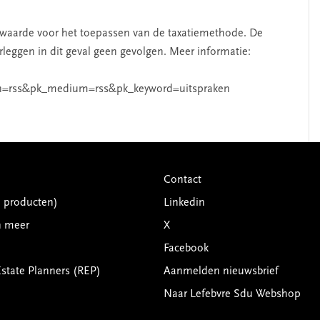
waarde voor het toepassen van de taxatiemethode. De
rleggen in dit geval geen gevolgen. Meer informatie:
n=rss&pk_medium=rss&pk_keyword=uitspraken
Contact
G producten)
Linkedin
n meer
X
Facebook
Estate Planners (REP)
Aanmelden nieuwsbrief
Naar Lefebvre Sdu Webshop