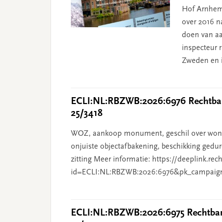
Hof Arnhem
over 2016 na
doen van aa
inspecteur 
Zweden en i
ECLI:NL:RBZWB:2026:6976 Rechtban
25/3418
WOZ, aankoop monument, geschil over wonin
onjuiste objectafbakening, beschikking gedur
zitting Meer informatie: https://deeplink.rec
id=ECLI:NL:RBZWB:2026:6976&pk_campaig
ECLI:NL:RBZWB:2026:6975 Rechtban