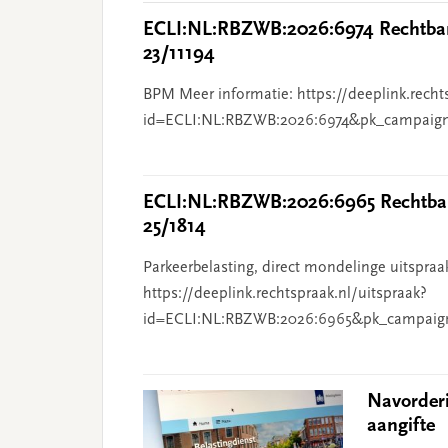
ECLI:NL:RBZWB:2026:6974 Rechtban
23/11194
BPM Meer informatie: https://deeplink.recht
id=ECLI:NL:RBZWB:2026:6974&pk_campaig
ECLI:NL:RBZWB:2026:6965 Rechtban
25/1814
Parkeerbelasting, direct mondelinge uitspraa
https://deeplink.rechtspraak.nl/uitspraak?
id=ECLI:NL:RBZWB:2026:6965&pk_campaig
Navorder
aangifte