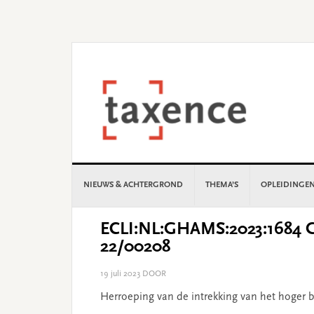
Skip
Skip
Skip
Skip
to
to
to
to
primary
main
primary
footer
navigation
content
sidebar
NIEUWS & ACHTERGROND
THEMA’S
OPLEIDINGE
ECLI:NL:GHAMS:2023:1684 Ge
22/00208
19 juli 2023
DOOR
Herroeping van de intrekking van het hoger b