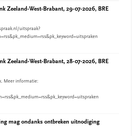
k Zeeland-West-Brabant, 29-07-2026, BRE
spraak.nl/uitspraak?
n=rss&pk_medium=rss&pk_keyword=uitspraken
k Zeeland-West-Brabant, 28-07-2026, BRE
k. Meer informatie:
n=rss&pk_medium=rss&pk_keyword=uitspraken
ing mag ondanks ontbreken uitnodiging