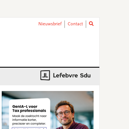
Nieuwsbrief
Contact
rimary
idebar