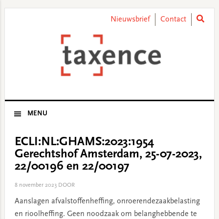
Skip
Skip
Skip
Skip
to
to
to
to
Nieuwsbrief
Contact
primary
main
primary
footer
navigation
content
sidebar
MENU
ECLI:NL:GHAMS:2023:1954
Gerechtshof Amsterdam, 25-07-2023,
22/00196 en 22/00197
8 november 2023
DOOR
Aanslagen afvalstoffenheffing, onroerendezaakbelasting
en rioolheffing. Geen noodzaak om belanghebbende te