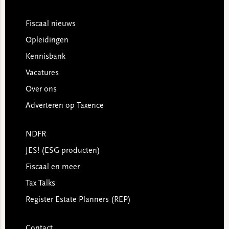
Footer
Fiscaal nieuws
Opleidingen
Kennisbank
Vacatures
Over ons
Adverteren op Taxence
NDFR
JES! (ESG producten)
Fiscaal en meer
Tax Talks
Register Estate Planners (REP)
Contact