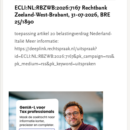
ECLI:NL:RBZWB:2026:7167 Rechtbank
Zeeland-West-Brabant, 31-07-2026, BRE
25/1890
toepassing artikel 20 belastingverdrag Nederland-
Italië Meer informatie:
https://deeplink.rechtspraak.nl/uitspraak?
id=ECLI:NL:RBZWB:2026:7167&pk_campaign=rss&
pk_medium=rss&pk_keyword=uitspraken
Primary
Sidebar