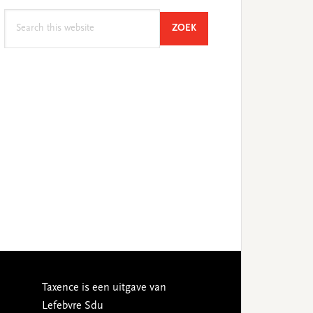
Search
SEARCH
ZOEK
this
website
Taxence is een uitgave van
Lefebvre Sdu