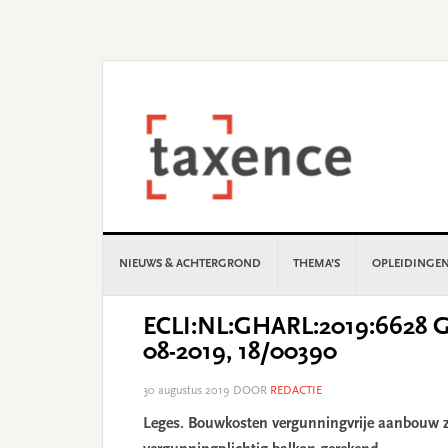
Skip
Skip
Skip
Skip
to
to
to
to
primary
main
primary
footer
navigation
content
sidebar
NIEUWS & ACHTERGROND
THEMA’S
OPLEIDINGE
ECLI:NL:GHARL:2019:6628 G
08-2019, 18/00390
30 augustus 2019
DOOR
REDACTIE
Leges. Bouwkosten vergunningvrije aanbouw z