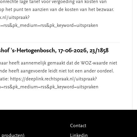
nrechte lage tarief voor vergoeding van kosten van
p het punt ten aanzien van de kosten van het bezwaar.
k.nl/uitspraak?
=rss&pk_medium=rss&pk_keyword=uitspraken
of 's-Hertogenbosch, 17-06-2026, 23/1858
aar heeft aannemelijk gemaakt dat de WOZ-waarde niet
de heeft aangevoerde leidt niet tot een ander oordeel.
ie: https://deeplink.rechtspraak.nl/uitspraak?
n=rss&pk_medium=rss&pk_keyword=uitspraken
Contact
G producten)
Linkedin