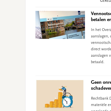
GEREL
Interactions
Vennootsc
betalen e
In het Over
aanslagen, 
vennootsch
direct word
aanslagen v
betaald.
Geen onre
schadeve
Rechtbank D
materiële e