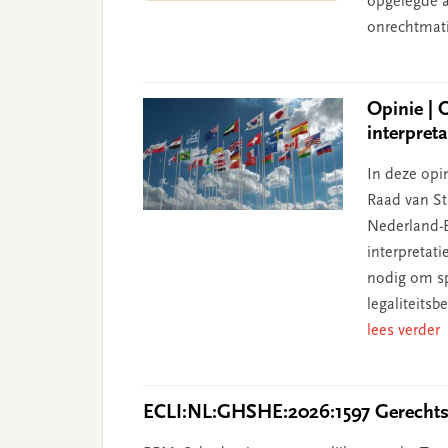
opgelegde aa
onrechtmati
Opinie | 
interpret
In deze opin
Raad van Sta
Nederland-B
interpretat
nodig om sp
legaliteits
lees verder
ECLI:NL:GHSHE:2026:1597 Gerechtsh