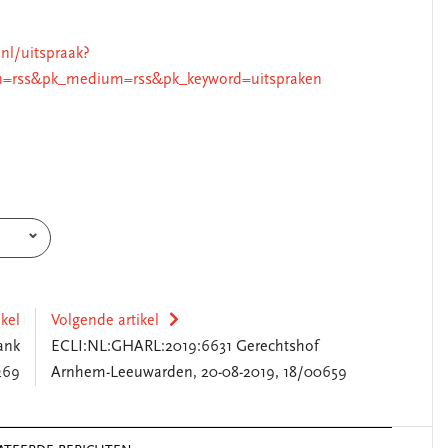
.nl/uitspraak?
n=rss&pk_medium=rss&pk_keyword=uitspraken
ikel
Volgende artikel
ank
ECLI:NL:GHARL:2019:6631 Gerechtshof
269
Arnhem-Leeuwarden, 20-08-2019, 18/00659