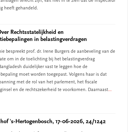
nslagen terecht zijn, valt niet in te zien dat de inspecteur
g heeft gehandeld.
Over Rechtsstatelijkheid en
atiebepalingen in belastingverdragen
ie bespreekt prof. dr. Irene Burgers de aanbeveling van de
te om in de toelichting bij het belastingverdrag
angladesh duidelijker vast te leggen hoe de
iebepaling moet worden toegepast. Volgens haar is dat
anning met de rol van het parlement, het fiscale
beginsel en de rechtszekerheid te voorkomen. Daarnaast
...
of 's-Hertogenbosch, 17-06-2026, 24/1242