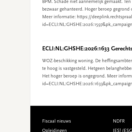
BPM. Schade niet aannemelijk gemaakt. Ten o
bezwaar gehanteerd. Hoger beroep gegrond o
Meer informatie: https://deeplink.rechtspraa
id=ECLI:NL:GHSHE:2026:1597&pk_campaign
ECLI:NL:GHSHE:2026:1633 Gerechtsh
WOZ-beschikking woning. De heffingsambten
te hoog is vastgesteld. Hetgeen belanghebben
Het hoger beroep is ongegrond. Meer informat
id=ECLI:NL:GHSHE:2026:1633&pk_campaig
Footer
Fiscaal nieuws
NDFR
Opleidingen
JES! (ES