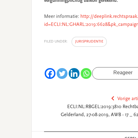
vergunningplichtig balkon gerekend.
Meer informatie:
http://deeplink.rechtspraak
id=ECLI:NL:GHARL:2019:6628&pk_campaig
FILED UNDER:
JURISPRUDENTIE
Reageer
Vorige art
ECLI:NL:RBGEL:2019:3810 Rechtb
Gelderland, 27-08-2019, AWB - 17 _ 6
Reader