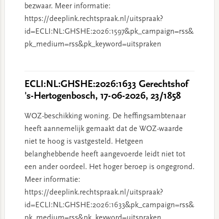
bezwaar. Meer informatie:
https://deeplink.rechtspraak.nl/uitspraak?
id=ECLI:NL:GHSHE:2026:1597&pk_campaign=rss&
pk_medium=rss&pk_keyword=uitspraken
ECLI:NL:GHSHE:2026:1633 Gerechtshof
's-Hertogenbosch, 17-06-2026, 23/1858
WOZ-beschikking woning. De heffingsambtenaar
heeft aannemelijk gemaakt dat de WOZ-waarde
niet te hoog is vastgesteld. Hetgeen
belanghebbende heeft aangevoerde leidt niet tot
een ander oordeel. Het hoger beroep is ongegrond.
Meer informatie:
https://deeplink.rechtspraak.nl/uitspraak?
id=ECLI:NL:GHSHE:2026:1633&pk_campaign=rss&
pk_medium=rss&pk_keyword=uitspraken