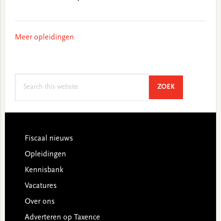
Meer opleidingen
Search
SEARCH
ZOEK
this
website
Footer
Fiscaal nieuws
Opleidingen
Kennisbank
Vacatures
Over ons
Adverteren op Taxence