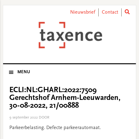
Skip
Skip
Skip
Skip
to
to
to
to
Nieuwsbrief
Contact
primary
main
primary
footer
navigation
content
sidebar
MENU
ECLI:NL:GHARL:2022:7509
Gerechtshof Arnhem-Leeuwarden,
30-08-2022, 21/00888
9 september 2022
DOOR
Parkeerbelasting. Defecte parkeerautomaat.