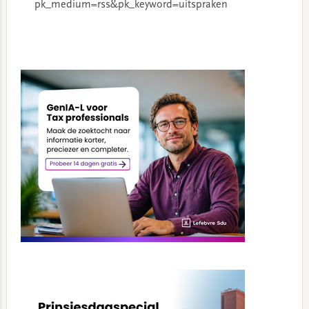
pk_medium=rss&pk_keyword=uitspraken
Primary
Sidebar