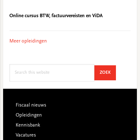
Online cursus BTW, factuurvereisten en ViDA
Meer opleidingen
Search
SEARCH
ZOEK
this
website
Footer
Fiscaal nieuws
Opleidingen
Kennisbank
Vacatures