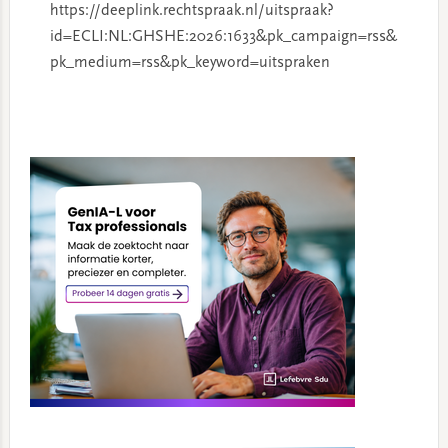
https://deeplink.rechtspraak.nl/uitspraak?
id=ECLI:NL:GHSHE:2026:1633&pk_campaign=rss&
pk_medium=rss&pk_keyword=uitspraken
Primary
Sidebar