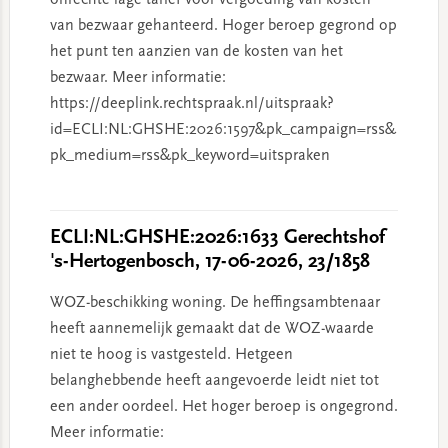
onrechte lage tarief voor vergoeding van kosten
van bezwaar gehanteerd. Hoger beroep gegrond op
het punt ten aanzien van de kosten van het
bezwaar. Meer informatie:
https://deeplink.rechtspraak.nl/uitspraak?
id=ECLI:NL:GHSHE:2026:1597&pk_campaign=rss&
pk_medium=rss&pk_keyword=uitspraken
ECLI:NL:GHSHE:2026:1633 Gerechtshof
's-Hertogenbosch, 17-06-2026, 23/1858
WOZ-beschikking woning. De heffingsambtenaar
heeft aannemelijk gemaakt dat de WOZ-waarde
niet te hoog is vastgesteld. Hetgeen
belanghebbende heeft aangevoerde leidt niet tot
een ander oordeel. Het hoger beroep is ongegrond.
Meer informatie: