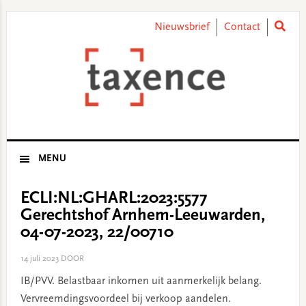
Skip
Skip
Skip
Skip
to
to
to
to
Nieuwsbrief
Contact
primary
main
primary
footer
navigation
content
sidebar
MENU
ECLI:NL:GHARL:2023:5577
Gerechtshof Arnhem-Leeuwarden,
04-07-2023, 22/00710
14 juli 2023
DOOR
IB/PVV. Belastbaar inkomen uit aanmerkelijk belang.
Vervreemdingsvoordeel bij verkoop aandelen.