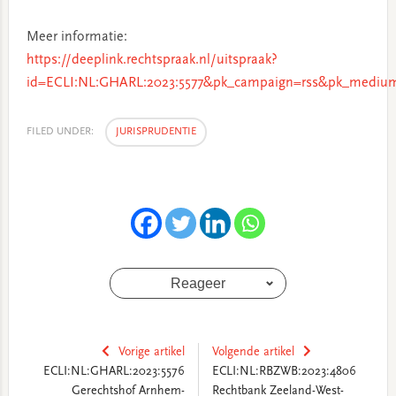
Meer informatie:
https://deeplink.rechtspraak.nl/uitspraak?
id=ECLI:NL:GHARL:2023:5577&pk_campaign=rss&pk_medium
FILED UNDER:
JURISPRUDENTIE
Reageer
Vorige artikel
Volgende artikel
ECLI:NL:GHARL:2023:5576
ECLI:NL:RBZWB:2023:4806
Gerechtshof Arnhem-
Rechtbank Zeeland-West-