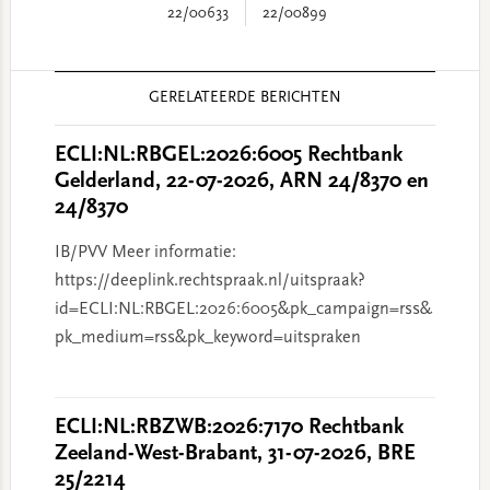
22/00633
22/00899
Reader
GERELATEERDE BERICHTEN
Interactions
ECLI:NL:RBGEL:2026:6005 Rechtbank
Gelderland, 22-07-2026, ARN 24/8370 en
24/8370
IB/PVV Meer informatie:
https://deeplink.rechtspraak.nl/uitspraak?
id=ECLI:NL:RBGEL:2026:6005&pk_campaign=rss&
pk_medium=rss&pk_keyword=uitspraken
ECLI:NL:RBZWB:2026:7170 Rechtbank
Zeeland-West-Brabant, 31-07-2026, BRE
25/2214