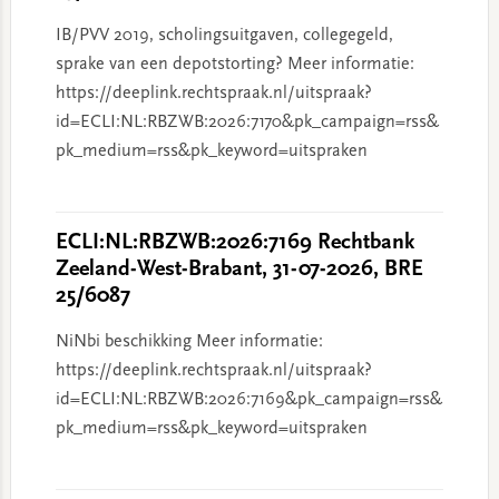
IB/PVV 2019, scholingsuitgaven, collegegeld,
sprake van een depotstorting? Meer informatie:
https://deeplink.rechtspraak.nl/uitspraak?
id=ECLI:NL:RBZWB:2026:7170&pk_campaign=rss&
pk_medium=rss&pk_keyword=uitspraken
ECLI:NL:RBZWB:2026:7169 Rechtbank
Zeeland-West-Brabant, 31-07-2026, BRE
25/6087
NiNbi beschikking Meer informatie:
https://deeplink.rechtspraak.nl/uitspraak?
id=ECLI:NL:RBZWB:2026:7169&pk_campaign=rss&
pk_medium=rss&pk_keyword=uitspraken