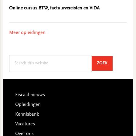
Online cursus BTW, factuurvereisten en ViDA
Meer opleidingen
Search
SEARCH
ZOEK
this
website
Footer
Fiscaal nieuws
Opleidingen
Kennisbank
Vacatures
Over ons