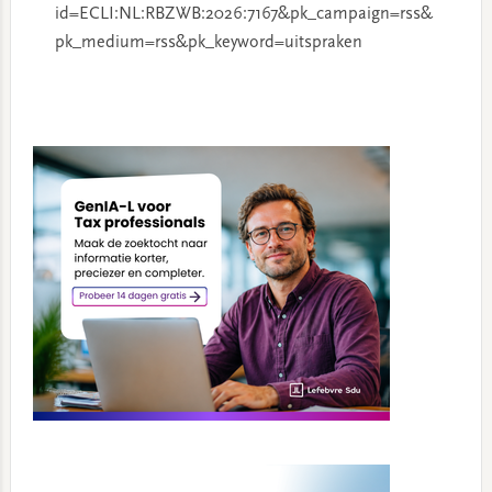
id=ECLI:NL:RBZWB:2026:7167&pk_campaign=rss&
pk_medium=rss&pk_keyword=uitspraken
Primary
Sidebar