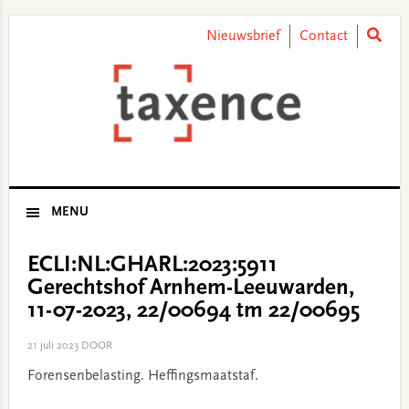
Skip
Skip
Skip
Skip
to
to
to
to
Nieuwsbrief
Contact
primary
main
primary
footer
navigation
content
sidebar
MENU
ECLI:NL:GHARL:2023:5911
Gerechtshof Arnhem-Leeuwarden,
11-07-2023, 22/00694 tm 22/00695
21 juli 2023
DOOR
Forensenbelasting. Heffingsmaatstaf.