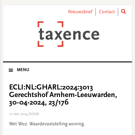
Skip
Skip
Skip
Skip
to
to
to
to
Nieuwsbrief
Contact
primary
main
primary
footer
navigation
content
sidebar
MENU
ECLI:NL:GHARL:2024:3013
Gerechtshof Arnhem-Leeuwarden,
30-04-2024, 23/176
10 mei 2024
DOOR
Wet Woz. Waardevaststelling woning.