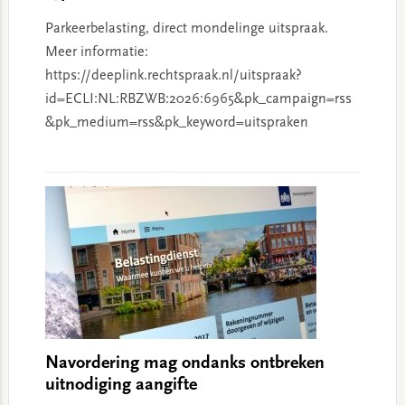
Parkeerbelasting, direct mondelinge uitspraak.
Meer informatie:
https://deeplink.rechtspraak.nl/uitspraak?
id=ECLI:NL:RBZWB:2026:6965&pk_campaign=rss
&pk_medium=rss&pk_keyword=uitspraken
Navordering mag ondanks ontbreken
uitnodiging aangifte