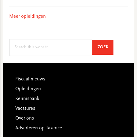
Meer opleidingen
Search
SEARCH
ZOEK
this
website
Footer
Fiscaal nieuws
Opleidingen
Kennisbank
Vacatures
Over ons
Adverteren op Taxence