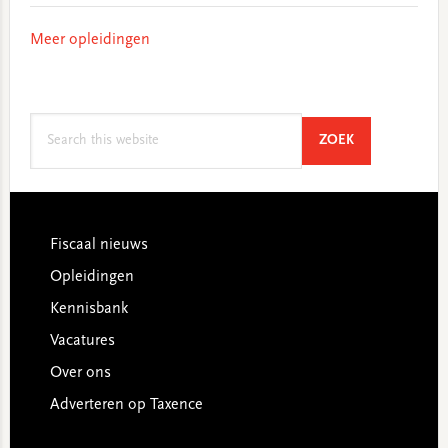
Meer opleidingen
Search
SEARCH
ZOEK
this
website
Footer
Fiscaal nieuws
Opleidingen
Kennisbank
Vacatures
Over ons
Adverteren op Taxence