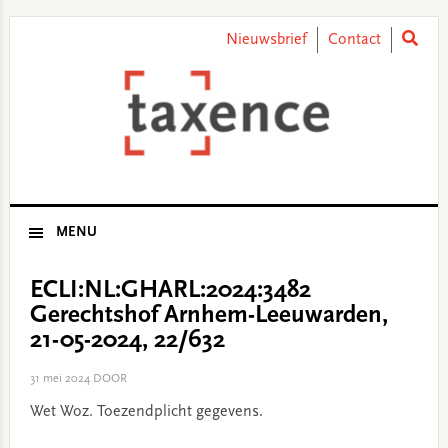
Skip
Skip
Skip
Skip
to
to
to
to
Nieuwsbrief
Contact
primary
main
primary
footer
navigation
content
sidebar
MENU
ECLI:NL:GHARL:2024:3482
Gerechtshof Arnhem-Leeuwarden,
21-05-2024, 22/632
31 mei 2024
DOOR
Wet Woz. Toezendplicht gegevens.