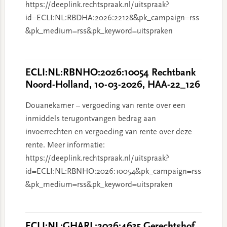
https://deeplink.rechtspraak.nl/uitspraak?
id=ECLI:NL:RBDHA:2026:22128&pk_campaign=rss
&pk_medium=rss&pk_keyword=uitspraken
ECLI:NL:RBNHO:2026:10054 Rechtbank
Noord-Holland, 10-03-2026, HAA-22_126
Douanekamer – vergoeding van rente over een
inmiddels terugontvangen bedrag aan
invoerrechten en vergoeding van rente over deze
rente. Meer informatie:
https://deeplink.rechtspraak.nl/uitspraak?
id=ECLI:NL:RBNHO:2026:10054&pk_campaign=rss
&pk_medium=rss&pk_keyword=uitspraken
ECLI:NL:GHARL:2026:4635 Gerechtshof