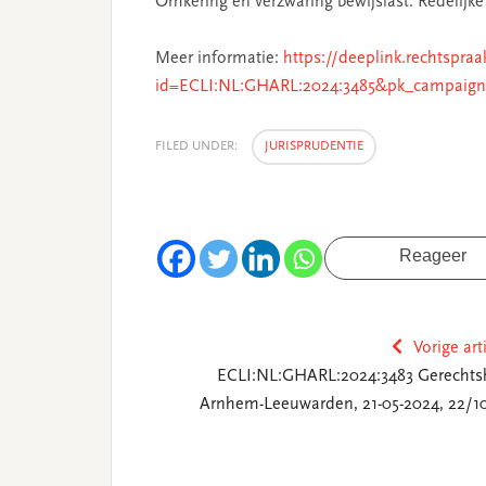
Omkering en verzwaring bewijslast. Redelijke
Meer informatie:
https://deeplink.rechtspraa
id=ECLI:NL:GHARL:2024:3485&pk_campaign
FILED UNDER:
JURISPRUDENTIE
Reageer
Vorige art
ECLI:NL:GHARL:2024:3483 Gerechts
Arnhem-Leeuwarden, 21-05-2024, 22/1