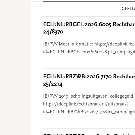
Reader
GEREL
Interactions
ECLI:NL:RBGEL:2026:6005 Rechtbank
24/8370
IB/PVV Meer informatie: https://deeplink.rec
id=ECLI:NL:RBGEL:2026:6005&pk_campaign
ECLI:NL:RBZWB:2026:7170 Rechtbank
25/2214
IB/PVV 2019, scholingsuitgaven, collegegeld,
https://deeplink.rechtspraak.nl/uitspraak?
id=ECLI:NL:RBZWB:2026:7170&pk_campaign