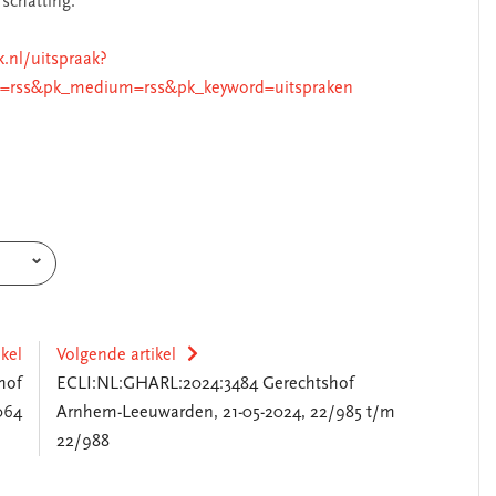
 schatting.
k.nl/uitspraak?
=rss&pk_medium=rss&pk_keyword=uitspraken
ikel
Volgende artikel
hof
ECLI:NL:GHARL:2024:3484 Gerechtshof
064
Arnhem-Leeuwarden, 21-05-2024, 22/985 t/m
22/988