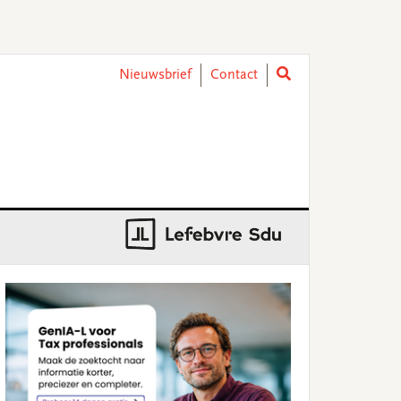
Nieuwsbrief
Contact
rimary
idebar