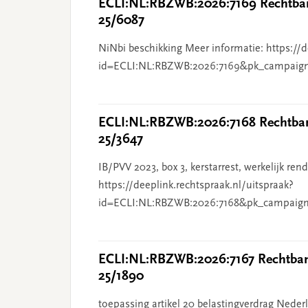
ECLI:NL:RBZWB:2026:7169 Rechtban
25/6087
NiNbi beschikking Meer informatie: https://d
id=ECLI:NL:RBZWB:2026:7169&pk_campaig
ECLI:NL:RBZWB:2026:7168 Rechtbank
25/3647
IB/PVV 2023, box 3, kerstarrest, werkelijk re
https://deeplink.rechtspraak.nl/uitspraak?
id=ECLI:NL:RBZWB:2026:7168&pk_campaign
ECLI:NL:RBZWB:2026:7167 Rechtbank
25/1890
toepassing artikel 20 belastingverdrag Nederl