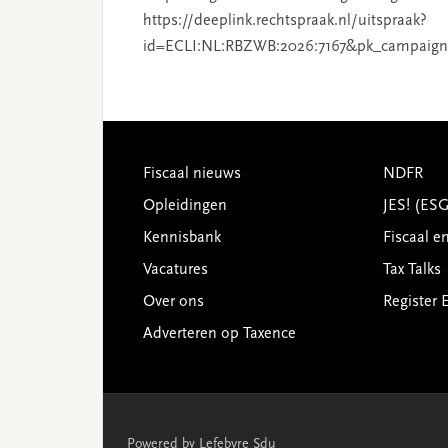
https://deeplink.rechtspraak.nl/uitspraak?
id=ECLI:NL:RBZWB:2026:7167&pk_campaign
Footer
Fiscaal nieuws
NDFR
Opleidingen
JES! (ES
Kennisbank
Fiscaal e
Vacatures
Tax Talks
Over ons
Register 
Adverteren op Taxence
Powered by Lefebvre Sdu