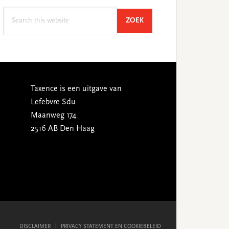
Search
SEARCH
ZOEK
this
website
Taxence is een uitgave van
Lefebvre Sdu
Maanweg 174
2516 AB Den Haag
DISCLAIMER
PRIVACY STATEMENT EN COOKIEBELEID