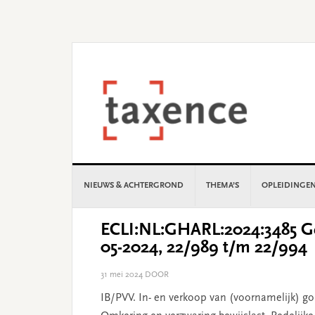
Skip
Skip
Skip
Skip
to
to
to
to
primary
main
primary
footer
navigation
content
sidebar
NIEUWS & ACHTERGROND
THEMA’S
OPLEIDINGE
ECLI:NL:GHARL:2024:3485 Ge
05-2024, 22/989 t/m 22/994
31 mei 2024
DOOR
IB/PVV. In- en verkoop van (voornamelijk) g