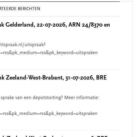
ATEERDE BERICHTEN
 Gelderland, 22-07-2026, ARN 24/8370 en
htspraak.nl/uitspraak?
=rss&pk_medium=rss&pk_keyword=uitspraken
 Zeeland-West-Brabant, 31-07-2026, BRE
 sprake van een depotstorting? Meer informatie:
=rss&pk_medium=rss&pk_keyword=uitspraken