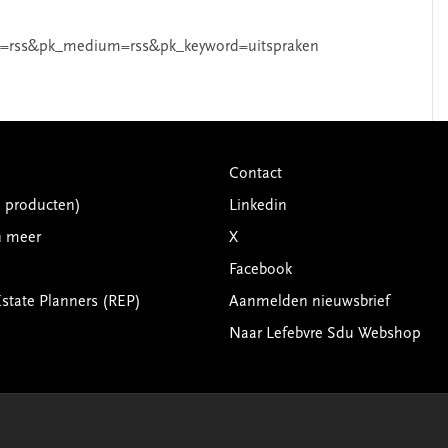
=rss&pk_medium=rss&pk_keyword=uitspraken
Contact
G producten)
Linkedin
n meer
X
Facebook
Estate Planners (REP)
Aanmelden nieuwsbrief
Naar Lefebvre Sdu Webshop