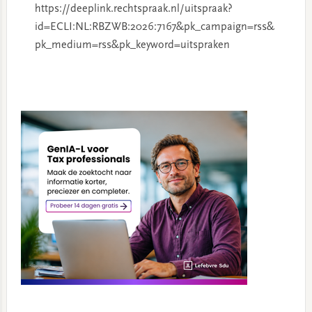
https://deeplink.rechtspraak.nl/uitspraak?
id=ECLI:NL:RBZWB:2026:7167&pk_campaign=rss&
pk_medium=rss&pk_keyword=uitspraken
Primary
Sidebar