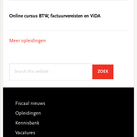
Online cursus BTW, factuurvereisten en ViDA
Meer opleidingen
Search
SEARCH
ZOEK
this
website
Footer
Fiscaal nieuws
Opleidingen
Kennisbank
Vacatures