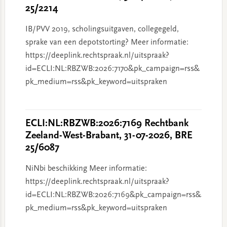
25/2214
IB/PVV 2019, scholingsuitgaven, collegegeld,
sprake van een depotstorting? Meer informatie:
https://deeplink.rechtspraak.nl/uitspraak?
id=ECLI:NL:RBZWB:2026:7170&pk_campaign=rss&
pk_medium=rss&pk_keyword=uitspraken
ECLI:NL:RBZWB:2026:7169 Rechtbank
Zeeland-West-Brabant, 31-07-2026, BRE
25/6087
NiNbi beschikking Meer informatie:
https://deeplink.rechtspraak.nl/uitspraak?
id=ECLI:NL:RBZWB:2026:7169&pk_campaign=rss&
pk_medium=rss&pk_keyword=uitspraken