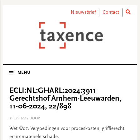
Skip
Skip
Skip
Skip
to
to
to
to
Nieuwsbrief
Contact
primary
main
primary
footer
navigation
content
sidebar
MENU
ECLI:NL:GHARL:2024:3911
Gerechtshof Arnhem-Leeuwarden,
11-06-2024, 22/898
21 juni 2024
DOOR
Wet Woz. Vergoedingen voor proceskosten, griffierecht
en immateriële schade.