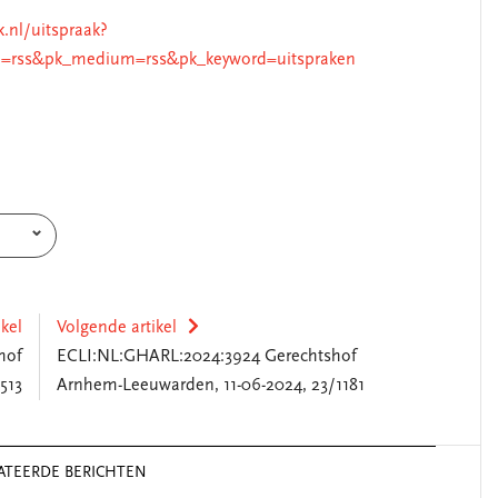
k.nl/uitspraak?
=rss&pk_medium=rss&pk_keyword=uitspraken
ikel
Volgende artikel
hof
ECLI:NL:GHARL:2024:3924 Gerechtshof
513
Arnhem-Leeuwarden, 11-06-2024, 23/1181
ATEERDE BERICHTEN