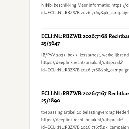
NiNbi beschikking Meer informatie: https://d
id=ECLI:NL:RBZWB:2026:7169&pk_campaig
ECLI:NL:RBZWB:2026:7168 Rechtbank
25/3647
IB/PVV 2023, box 3, kerstarrest, werkelijk re
https://deeplink.rechtspraak.nl/uitspraak?
id=ECLI:NL:RBZWB:2026:7168&pk_campaign
ECLI:NL:RBZWB:2026:7167 Rechtbank
25/1890
toepassing artikel 20 belastingverdrag Nederl
https://deeplink.rechtspraak.nl/uitspraak?
id=ECLI:NL:RBZWB:2026:7167&pk_campaign