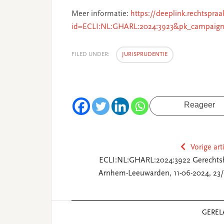
Meer informatie:
https://deeplink.rechtspraa
id=ECLI:NL:GHARL:2024:3923&pk_campaign
FILED UNDER:
JURISPRUDENTIE
Reageer
Vorige art
ECLI:NL:GHARL:2024:3922 Gerechts
Arnhem-Leeuwarden, 11-06-2024, 23/
Reader
GEREL
Interactions