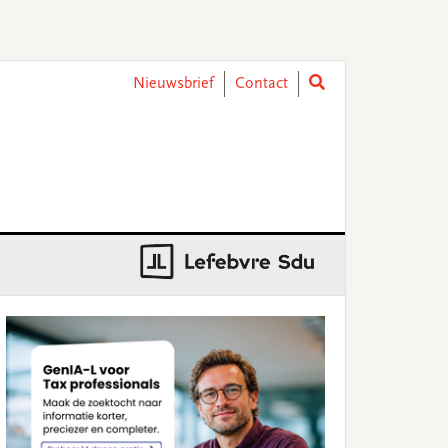
Nieuwsbrief
Contact
rimary
idebar