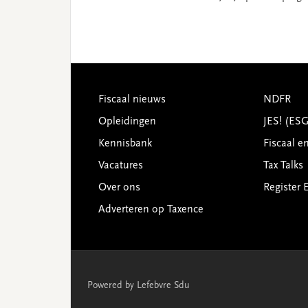
Footer
Fiscaal nieuws
NDFR
Opleidingen
JES! (ES
Kennisbank
Fiscaal e
Vacatures
Tax Talks
Over ons
Register 
Adverteren op Taxence
Powered by Lefebvre Sdu