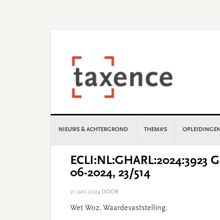
Skip
Skip
Skip
Skip
to
to
to
to
primary
main
primary
footer
navigation
content
sidebar
NIEUWS & ACHTERGROND
THEMA’S
OPLEIDINGE
ECLI:NL:GHARL:2024:3923 Ge
06-2024, 23/514
21 juni 2024
DOOR
Wet Woz. Waardevaststelling.