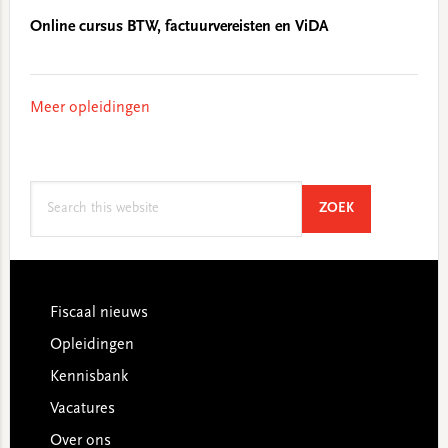
Online cursus BTW, factuurvereisten en ViDA
Meer opleidingen
Search
SEARCH
ZOEK
this
website
Footer
Fiscaal nieuws
Opleidingen
Kennisbank
Vacatures
Over ons