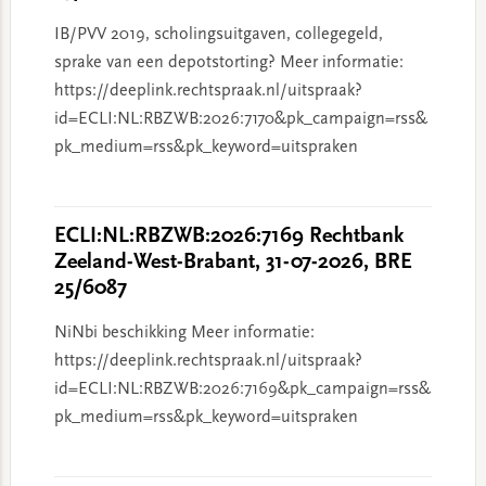
IB/PVV 2019, scholingsuitgaven, collegegeld,
sprake van een depotstorting? Meer informatie:
https://deeplink.rechtspraak.nl/uitspraak?
id=ECLI:NL:RBZWB:2026:7170&pk_campaign=rss&
pk_medium=rss&pk_keyword=uitspraken
ECLI:NL:RBZWB:2026:7169 Rechtbank
Zeeland-West-Brabant, 31-07-2026, BRE
25/6087
NiNbi beschikking Meer informatie:
https://deeplink.rechtspraak.nl/uitspraak?
id=ECLI:NL:RBZWB:2026:7169&pk_campaign=rss&
pk_medium=rss&pk_keyword=uitspraken