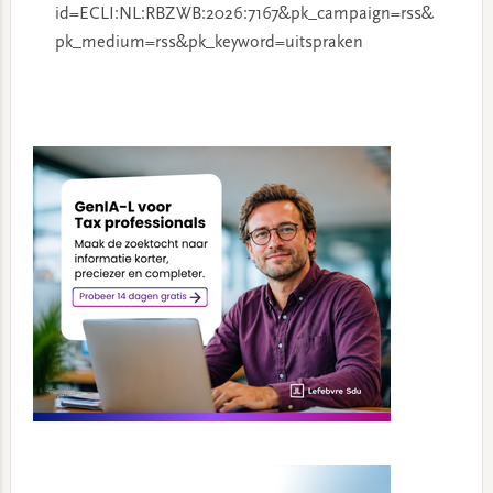
id=ECLI:NL:RBZWB:2026:7167&pk_campaign=rss&
pk_medium=rss&pk_keyword=uitspraken
Primary
Sidebar