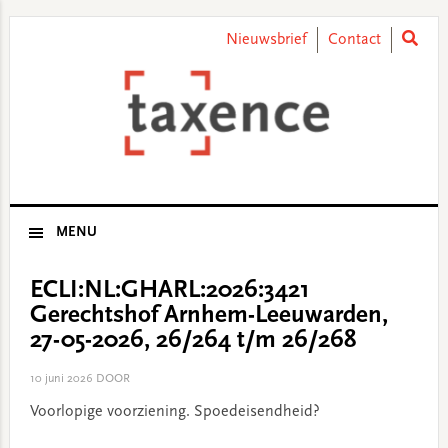
Skip
Skip
Skip
Skip
to
to
to
to
Nieuwsbrief
Contact
primary
main
primary
footer
navigation
content
sidebar
MENU
ECLI:NL:GHARL:2026:3421
Gerechtshof Arnhem-Leeuwarden,
27-05-2026, 26/264 t/m 26/268
10 juni 2026
DOOR
Voorlopige voorziening. Spoedeisendheid?