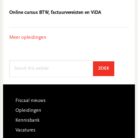
Online cursus BTW, factuurvereisten en ViDA
Meer opleidingen
Search
SEARCH
ZOEK
this
website
Footer
Fiscaal nieuws
Opleidingen
Kennisbank
Vacatures