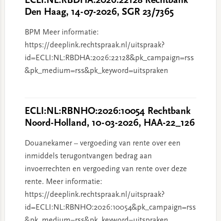
ECLI:NL:RBDHA:2026:22128 Rechtbank
Den Haag, 14-07-2026, SGR 23/7365
BPM Meer informatie:
https://deeplink.rechtspraak.nl/uitspraak?
id=ECLI:NL:RBDHA:2026:22128&pk_campaign=rss
&pk_medium=rss&pk_keyword=uitspraken
ECLI:NL:RBNHO:2026:10054 Rechtbank
Noord-Holland, 10-03-2026, HAA-22_126
Douanekamer – vergoeding van rente over een
inmiddels terugontvangen bedrag aan
invoerrechten en vergoeding van rente over deze
rente. Meer informatie:
https://deeplink.rechtspraak.nl/uitspraak?
id=ECLI:NL:RBNHO:2026:10054&pk_campaign=rss
&pk_medium=rss&pk_keyword=uitspraken