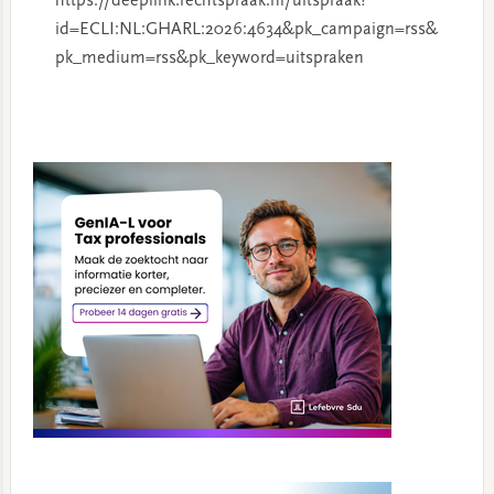
https://deeplink.rechtspraak.nl/uitspraak?
id=ECLI:NL:GHARL:2026:4634&pk_campaign=rss&
pk_medium=rss&pk_keyword=uitspraken
Primary
Sidebar