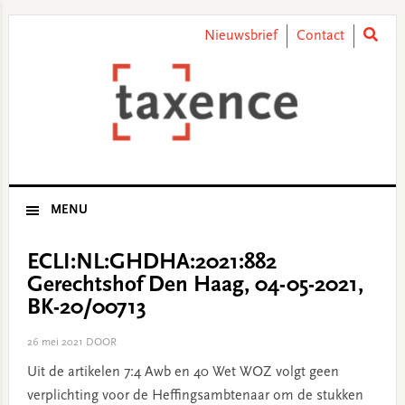
Skip
Skip
Skip
Skip
to
to
to
to
Nieuwsbrief
Contact
primary
main
primary
footer
navigation
content
sidebar
MENU
ECLI:NL:GHDHA:2021:882
Gerechtshof Den Haag, 04-05-2021,
BK-20/00713
26 mei 2021
DOOR
Uit de artikelen 7:4 Awb en 40 Wet WOZ volgt geen
verplichting voor de Heffingsambtenaar om de stukken