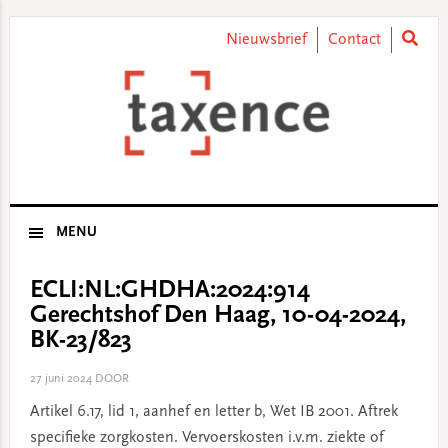
Skip
Skip
Skip
Skip
to
to
to
to
Nieuwsbrief
Contact
primary
main
primary
footer
navigation
content
sidebar
MENU
ECLI:NL:GHDHA:2024:914
Gerechtshof Den Haag, 10-04-2024,
BK-23/823
27 juni 2024
DOOR
Artikel 6.17, lid 1, aanhef en letter b, Wet IB 2001. Aftrek
specifieke zorgkosten. Vervoerskosten i.v.m. ziekte of