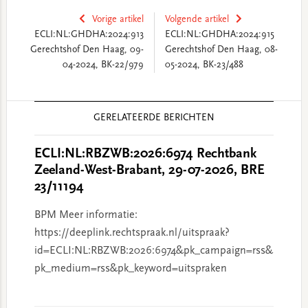
Vorige artikel
Volgende artikel
ECLI:NL:GHDHA:2024:913
ECLI:NL:GHDHA:2024:915
Gerechtshof Den Haag, 09-
Gerechtshof Den Haag, 08-
04-2024, BK-22/979
05-2024, BK-23/488
Reader
GERELATEERDE BERICHTEN
Interactions
ECLI:NL:RBZWB:2026:6974 Rechtbank
Zeeland-West-Brabant, 29-07-2026, BRE
23/11194
BPM Meer informatie:
https://deeplink.rechtspraak.nl/uitspraak?
id=ECLI:NL:RBZWB:2026:6974&pk_campaign=rss&
pk_medium=rss&pk_keyword=uitspraken