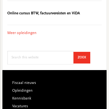
Online cursus BTW, factuurvereisten en ViDA
Meer opleidingen
Search
SEARCH
ZOEK
this
website
Footer
Fiscaal nieuws
Opleidingen
Kennisbank
Vacatures