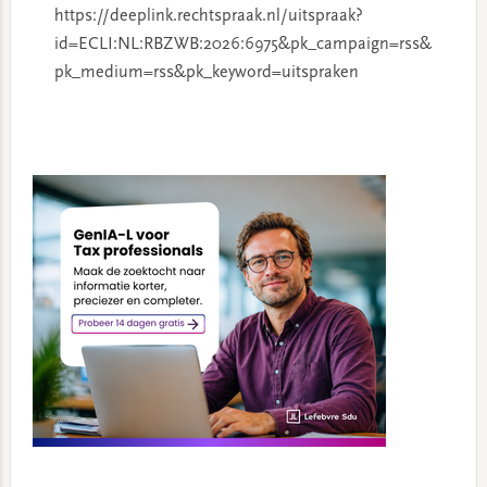
https://deeplink.rechtspraak.nl/uitspraak?
id=ECLI:NL:RBZWB:2026:6975&pk_campaign=rss&
pk_medium=rss&pk_keyword=uitspraken
Primary
Sidebar