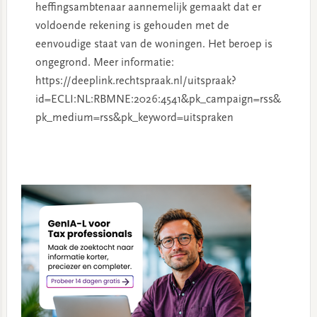
heffingsambtenaar aannemelijk gemaakt dat er
voldoende rekening is gehouden met de
eenvoudige staat van de woningen. Het beroep is
ongegrond. Meer informatie:
https://deeplink.rechtspraak.nl/uitspraak?
id=ECLI:NL:RBMNE:2026:4541&pk_campaign=rss&
pk_medium=rss&pk_keyword=uitspraken
Primary
Sidebar