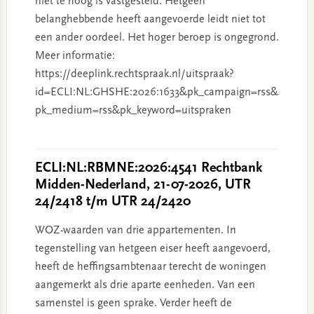
niet te hoog is vastgesteld. Hetgeen
belanghebbende heeft aangevoerde leidt niet tot
een ander oordeel. Het hoger beroep is ongegrond.
Meer informatie:
https://deeplink.rechtspraak.nl/uitspraak?
id=ECLI:NL:GHSHE:2026:1633&pk_campaign=rss&
pk_medium=rss&pk_keyword=uitspraken
ECLI:NL:RBMNE:2026:4541 Rechtbank
Midden-Nederland, 21-07-2026, UTR
24/2418 t/m UTR 24/2420
WOZ-waarden van drie appartementen. In
tegenstelling van hetgeen eiser heeft aangevoerd,
heeft de heffingsambtenaar terecht de woningen
aangemerkt als drie aparte eenheden. Van een
samenstel is geen sprake. Verder heeft de