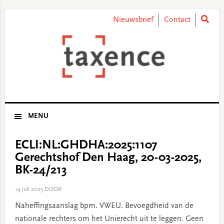
Skip
Skip
Skip
Skip
to
to
to
to
Nieuwsbrief
Contact
primary
main
primary
footer
navigation
content
sidebar
MENU
ECLI:NL:GHDHA:2025:1107
Gerechtshof Den Haag, 20-03-2025,
BK-24/213
14 juli 2025
DOOR
Naheffingsaanslag bpm. VWEU. Bevoegdheid van de
nationale rechters om het Unierecht uit te leggen. Geen