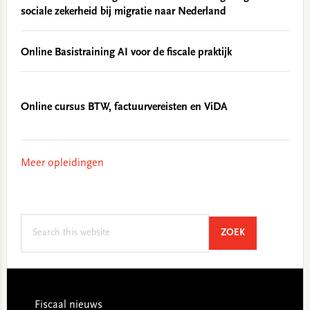
sociale zekerheid bij migratie naar Nederland
Online Basistraining AI voor de fiscale praktijk
Online cursus BTW, factuurvereisten en ViDA
Meer opleidingen
Search
SEARCH
ZOEK
this
website
Footer
Fiscaal nieuws