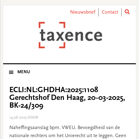
Skip
Skip
Skip
Skip
to
to
to
to
Nieuwsbrief
Contact
primary
main
primary
footer
navigation
content
sidebar
MENU
ECLI:NL:GHDHA:2025:1108
Gerechtshof Den Haag, 20-03-2025,
BK-24/309
14 juli 2025
DOOR
Naheffingsaanslag bpm. VWEU. Bevoegdheid van de
nationale rechters om het Unierecht uit te leggen. Geen