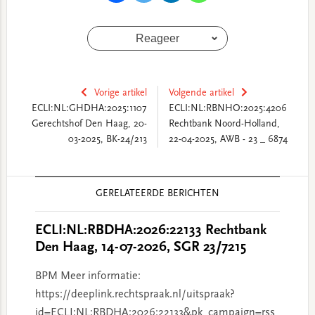
Reageer
Vorige artikel
Volgende artikel
ECLI:NL:GHDHA:2025:1107
ECLI:NL:RBNHO:2025:4206
Gerechtshof Den Haag, 20-
Rechtbank Noord-Holland,
03-2025, BK-24/213
22-04-2025, AWB - 23 _ 6874
Reader
GERELATEERDE BERICHTEN
Interactions
ECLI:NL:RBDHA:2026:22133 Rechtbank
Den Haag, 14-07-2026, SGR 23/7215
BPM Meer informatie:
https://deeplink.rechtspraak.nl/uitspraak?
id=ECLI:NL:RBDHA:2026:22133&pk_campaign=rss