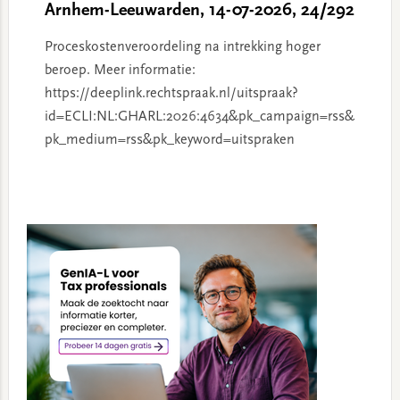
Arnhem-Leeuwarden, 14-07-2026, 24/292
Proceskostenveroordeling na intrekking hoger
beroep. Meer informatie:
https://deeplink.rechtspraak.nl/uitspraak?
id=ECLI:NL:GHARL:2026:4634&pk_campaign=rss&
pk_medium=rss&pk_keyword=uitspraken
Primary
Sidebar