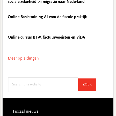
sociale zekerheid bij migratie naar Nederland
Online Basistraining AI voor de fiscale praktijk
Online cursus BTW, factuurvereisten en ViDA
Meer opleidingen
Search
SEARCH
ZOEK
this
website
Footer
Fiscaal nieuws