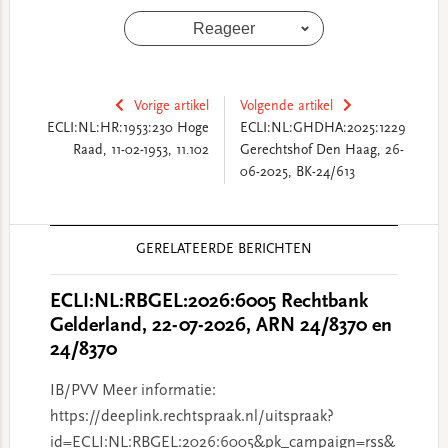
Reageer
Vorige artikel
Volgende artikel
ECLI:NL:HR:1953:230 Hoge
ECLI:NL:GHDHA:2025:1229
Raad, 11-02-1953, 11.102
Gerechtshof Den Haag, 26-
06-2025, BK-24/613
Reader
GERELATEERDE BERICHTEN
Interactions
ECLI:NL:RBGEL:2026:6005 Rechtbank
Gelderland, 22-07-2026, ARN 24/8370 en
24/8370
IB/PVV Meer informatie:
https://deeplink.rechtspraak.nl/uitspraak?
id=ECLI:NL:RBGEL:2026:6005&pk_campaign=rss&