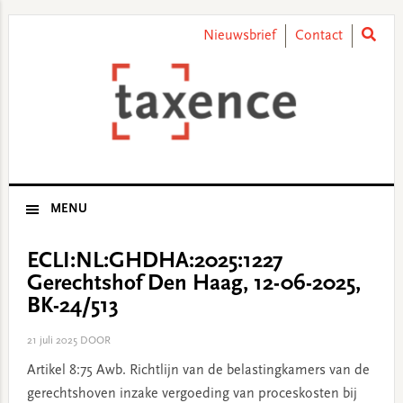
Skip
Skip
Skip
Skip
to
to
to
to
Nieuwsbrief
Contact
primary
main
primary
footer
navigation
content
sidebar
MENU
ECLI:NL:GHDHA:2025:1227
Gerechtshof Den Haag, 12-06-2025,
BK-24/513
21 juli 2025
DOOR
Artikel 8:75 Awb. Richtlijn van de belastingkamers van de
gerechtshoven inzake vergoeding van proceskosten bij