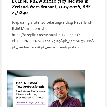
ECLI:NL:RBZWB:2026:7167 Rechtbank
Zeeland-West-Brabant, 31-07-2026, BRE
25/1890
toepassing artikel 20 belastingverdrag Nederland-
Italië Meer informatie:
https://deeplink.rechtspraak.nl/uitspraak?
id=ECLI:NL:RBZWB:2026:7167&pk_campaign=rss&
pk_medium=rss&pk_keyword=uitspraken
Primary
Sidebar