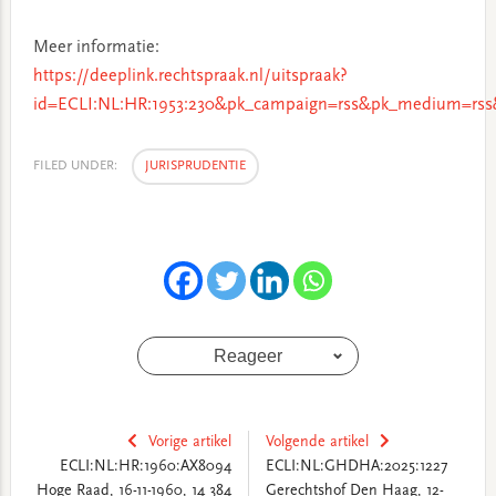
Meer informatie:
https://deeplink.rechtspraak.nl/uitspraak?
id=ECLI:NL:HR:1953:230&pk_campaign=rss&pk_medium=rss
FILED UNDER:
JURISPRUDENTIE
Reageer
Vorige artikel
Volgende artikel
ECLI:NL:HR:1960:AX8094
ECLI:NL:GHDHA:2025:1227
Hoge Raad, 16-11-1960, 14 384
Gerechtshof Den Haag, 12-