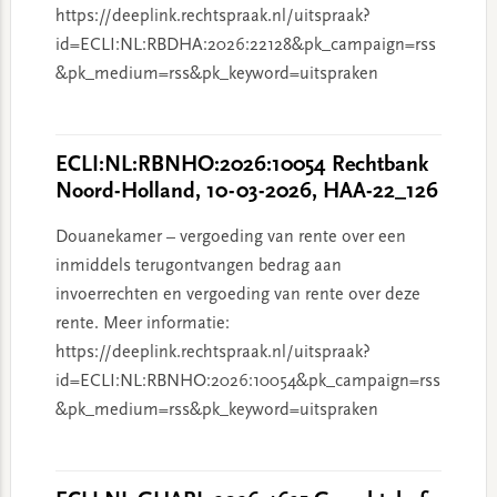
https://deeplink.rechtspraak.nl/uitspraak?
id=ECLI:NL:RBDHA:2026:22128&pk_campaign=rss
&pk_medium=rss&pk_keyword=uitspraken
ECLI:NL:RBNHO:2026:10054 Rechtbank
Noord-Holland, 10-03-2026, HAA-22_126
Douanekamer – vergoeding van rente over een
inmiddels terugontvangen bedrag aan
invoerrechten en vergoeding van rente over deze
rente. Meer informatie:
https://deeplink.rechtspraak.nl/uitspraak?
id=ECLI:NL:RBNHO:2026:10054&pk_campaign=rss
&pk_medium=rss&pk_keyword=uitspraken