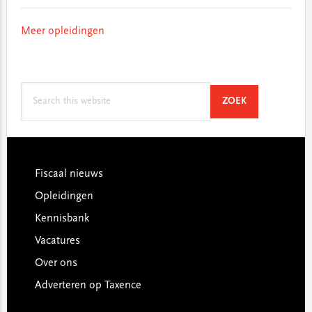
Meer opleidingen
Search
SEARCH
ZOEK
this
website
Footer
Fiscaal nieuws
Opleidingen
Kennisbank
Vacatures
Over ons
Adverteren op Taxence