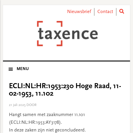
Skip
Skip
Skip
Skip
to
to
to
to
Nieuwsbrief
Contact
primary
main
primary
footer
navigation
content
sidebar
MENU
ECLI:NL:HR:1953:230 Hoge Raad, 11-
02-1953, 11.102
21 juli 2025
DOOR
Hangt samen met zaaknummer 11.101
(ECLI:NL:HR:1953:AY3178).
In deze zaken zijn niet geconcludeerd.