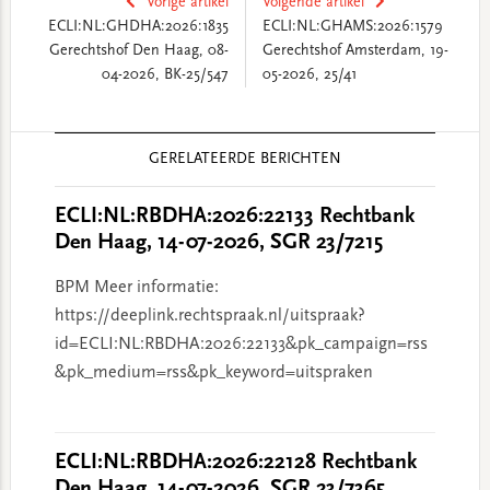
Vorige artikel
Volgende artikel
ECLI:NL:GHDHA:2026:1835
ECLI:NL:GHAMS:2026:1579
Gerechtshof Den Haag, 08-
Gerechtshof Amsterdam, 19-
04-2026, BK-25/547
05-2026, 25/41
Reader
GERELATEERDE BERICHTEN
Interactions
ECLI:NL:RBDHA:2026:22133 Rechtbank
Den Haag, 14-07-2026, SGR 23/7215
BPM Meer informatie:
https://deeplink.rechtspraak.nl/uitspraak?
id=ECLI:NL:RBDHA:2026:22133&pk_campaign=rss
&pk_medium=rss&pk_keyword=uitspraken
ECLI:NL:RBDHA:2026:22128 Rechtbank
Den Haag, 14-07-2026, SGR 23/7365