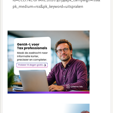
id=ECLI:NL:GHARL:2026:4634&pk_campaign=rss&
pk_medium=rss&pk_keyword=uitspraken
Primary
Sidebar