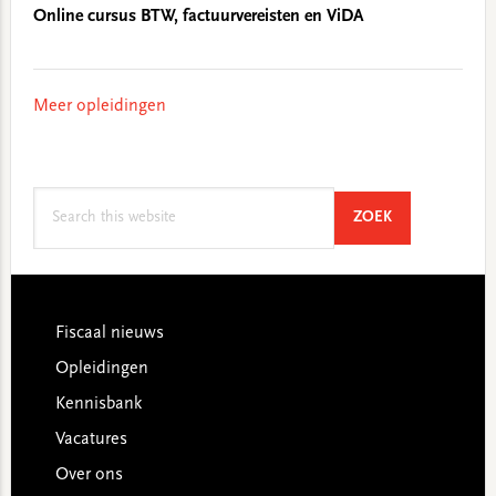
Online cursus BTW, factuurvereisten en ViDA
Meer opleidingen
Search
SEARCH
ZOEK
this
website
Footer
Fiscaal nieuws
Opleidingen
Kennisbank
Vacatures
Over ons