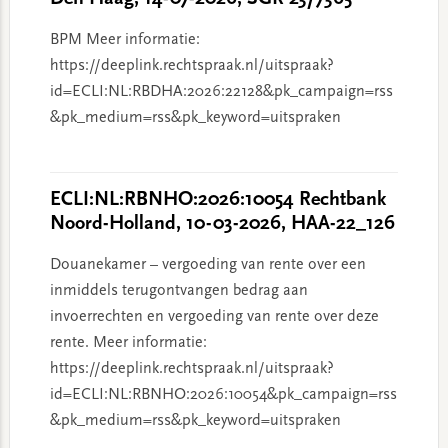
BPM Meer informatie:
https://deeplink.rechtspraak.nl/uitspraak?
id=ECLI:NL:RBDHA:2026:22128&pk_campaign=rss
&pk_medium=rss&pk_keyword=uitspraken
ECLI:NL:RBNHO:2026:10054 Rechtbank
Noord-Holland, 10-03-2026, HAA-22_126
Douanekamer – vergoeding van rente over een
inmiddels terugontvangen bedrag aan
invoerrechten en vergoeding van rente over deze
rente. Meer informatie:
https://deeplink.rechtspraak.nl/uitspraak?
id=ECLI:NL:RBNHO:2026:10054&pk_campaign=rss
&pk_medium=rss&pk_keyword=uitspraken