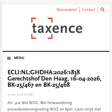
Skip
Skip
Skip
Skip
to
to
to
to
Nieuwsbrief
Contact
primary
main
primary
footer
navigation
content
sidebar
MENU
ECLI:NL:GHDHA:2026:1838
Gerechtshof Den Haag, 16-04-2026,
BK-25/467 en BK-25/468
22 juni 2026
DOOR
Art. 30a Wet WOZ, Wet herwaardering
proceskostenvergoeding WOZ en bpm. Geen strijd met