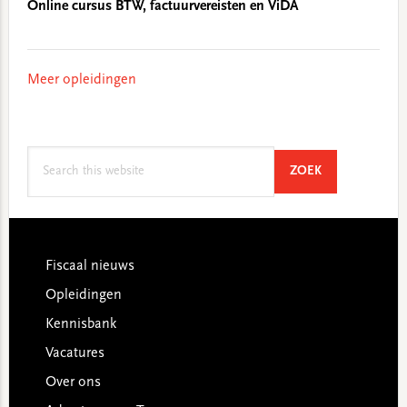
Online cursus BTW, factuurvereisten en ViDA
Meer opleidingen
Search
SEARCH
ZOEK
this
website
Footer
Fiscaal nieuws
Opleidingen
Kennisbank
Vacatures
Over ons