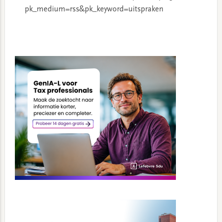
pk_medium=rss&pk_keyword=uitspraken
Primary
Sidebar