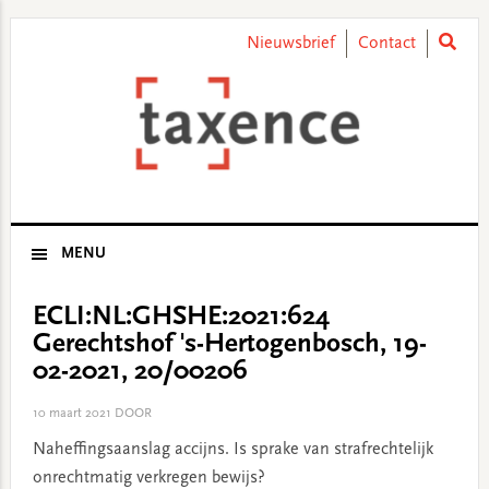
Skip
Skip
Skip
Skip
to
to
to
to
Nieuwsbrief
Contact
primary
main
primary
footer
navigation
content
sidebar
MENU
ECLI:NL:GHSHE:2021:624
Gerechtshof 's-Hertogenbosch, 19-
02-2021, 20/00206
10 maart 2021
DOOR
Naheffingsaanslag accijns. Is sprake van strafrechtelijk
onrechtmatig verkregen bewijs?