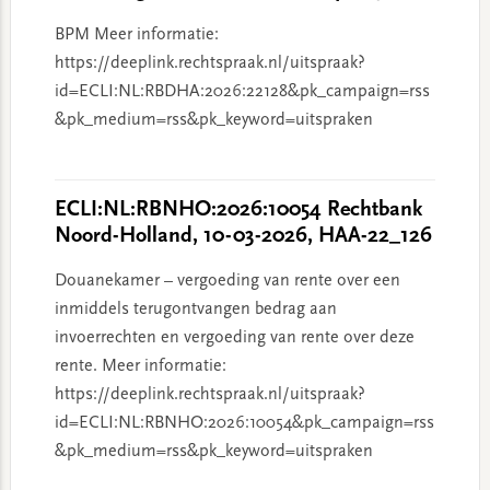
BPM Meer informatie:
https://deeplink.rechtspraak.nl/uitspraak?
id=ECLI:NL:RBDHA:2026:22128&pk_campaign=rss
&pk_medium=rss&pk_keyword=uitspraken
ECLI:NL:RBNHO:2026:10054 Rechtbank
Noord-Holland, 10-03-2026, HAA-22_126
Douanekamer – vergoeding van rente over een
inmiddels terugontvangen bedrag aan
invoerrechten en vergoeding van rente over deze
rente. Meer informatie:
https://deeplink.rechtspraak.nl/uitspraak?
id=ECLI:NL:RBNHO:2026:10054&pk_campaign=rss
&pk_medium=rss&pk_keyword=uitspraken