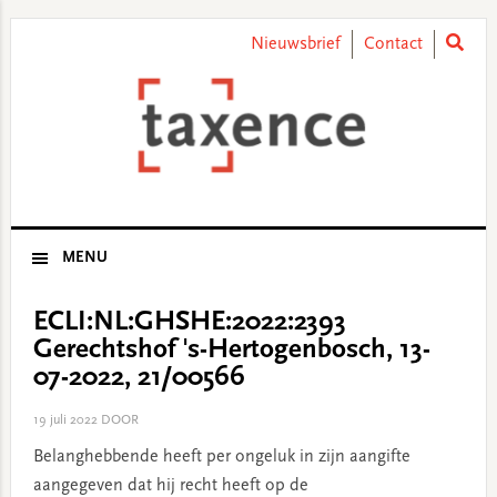
Skip
Skip
Skip
Skip
to
to
to
to
Nieuwsbrief
Contact
primary
main
primary
footer
navigation
content
sidebar
MENU
ECLI:NL:GHSHE:2022:2393
Gerechtshof 's-Hertogenbosch, 13-
07-2022, 21/00566
19 juli 2022
DOOR
Belanghebbende heeft per ongeluk in zijn aangifte
aangegeven dat hij recht heeft op de