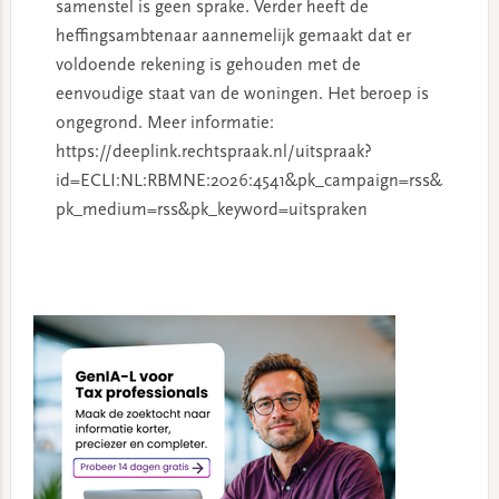
samenstel is geen sprake. Verder heeft de
heffingsambtenaar aannemelijk gemaakt dat er
voldoende rekening is gehouden met de
eenvoudige staat van de woningen. Het beroep is
ongegrond. Meer informatie:
https://deeplink.rechtspraak.nl/uitspraak?
id=ECLI:NL:RBMNE:2026:4541&pk_campaign=rss&
pk_medium=rss&pk_keyword=uitspraken
Primary
Sidebar