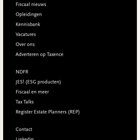
Footer
Fiscaal nieuws
Opleidingen
Kennisbank
Vacatures
Over ons
Adverteren op Taxence
NDFR
JES! (ESG producten)
Fiscaal en meer
Tax Talks
Register Estate Planners (REP)
Contact
Linkedin