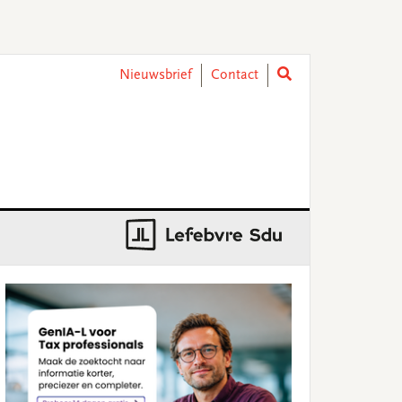
Nieuwsbrief
Contact
rimary
idebar