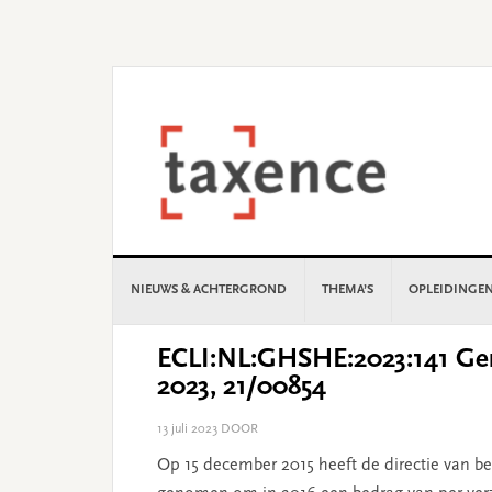
Skip
Skip
Skip
Skip
to
to
to
to
primary
main
primary
footer
navigation
content
sidebar
NIEUWS & ACHTERGROND
THEMA’S
OPLEIDINGE
ECLI:NL:GHSHE:2023:141 Gere
2023, 21/00854
13 juli 2023
DOOR
Op 15 december 2015 heeft de directie van b