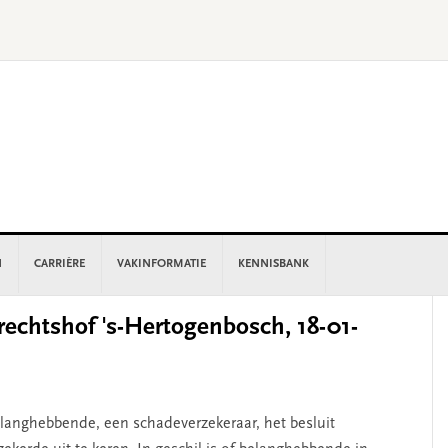
N
CARRIÈRE
VAKINFORMATIE
KENNISBANK
P
chtshof 's-Hertogenbosch, 18-01-
S
elanghebbende, een schadeverzekeraar, het besluit