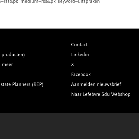
n=rss&pk_medium=rss&pk_keyword=uitspraken
Contact
G producten)
Linkedin
n meer
X
Facebook
Estate Planners (REP)
Aanmelden nieuwsbrief
Naar Lefebvre Sdu Webshop