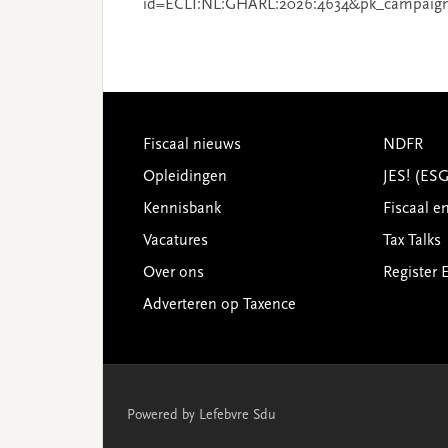
id=ECLI:NL:GHARL:2026:4634&pk_campaig
Footer
Fiscaal nieuws
NDFR
Opleidingen
JES! (ES
Kennisbank
Fiscaal e
Vacatures
Tax Talks
Over ons
Register 
Adverteren op Taxence
Powered by Lefebvre Sdu