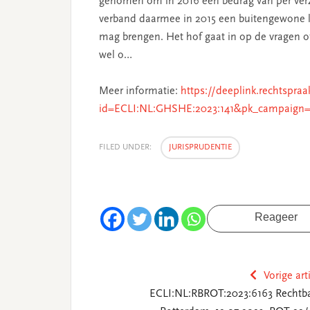
genomen om in 2016 een bedrag van per verze
verband daarmee in 2015 een buitengewone las
mag brengen. Het hof gaat in op de vragen of 
wel o…
Meer informatie:
https://deeplink.rechtspraa
id=ECLI:NL:GHSHE:2023:141&pk_campaign=
FILED UNDER:
JURISPRUDENTIE
Reageer
Vorige art
ECLI:NL:RBROT:2023:6163 Rechtb