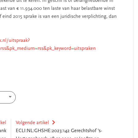
kerde uit te keren. In geschil is of belanghebbende in
t van € 11.934.000 ten laste van haar belastbare winst
eind 2015 sprake is van een juridische verplichting, dan
k.nl/uitspraak?
rss&pk_medium=rss&pk_keyword=uitspraken
ikel
Volgende artikel
ank
ECLI:NL:GHSHE:2023:142 Gerechtshof 's-