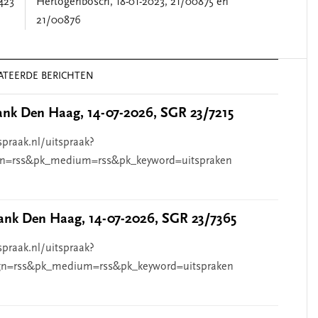
423
Hertogenbosch, 18-01-2023, 21/00875 en
21/00876
ATEERDE BERICHTEN
nk Den Haag, 14-07-2026, SGR 23/7215
spraak.nl/uitspraak?
n=rss&pk_medium=rss&pk_keyword=uitspraken
nk Den Haag, 14-07-2026, SGR 23/7365
spraak.nl/uitspraak?
n=rss&pk_medium=rss&pk_keyword=uitspraken