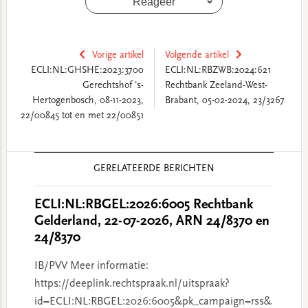
Reageer
Vorige artikel
Volgende artikel
ECLI:NL:GHSHE:2023:3700
ECLI:NL:RBZWB:2024:621
Gerechtshof 's-
Rechtbank Zeeland-West-
Hertogenbosch, 08-11-2023,
Brabant, 05-02-2024, 23/3267
22/00845 tot en met 22/00851
Reader
GERELATEERDE BERICHTEN
Interactions
ECLI:NL:RBGEL:2026:6005 Rechtbank
Gelderland, 22-07-2026, ARN 24/8370 en
24/8370
IB/PVV Meer informatie:
https://deeplink.rechtspraak.nl/uitspraak?
id=ECLI:NL:RBGEL:2026:6005&pk_campaign=rss&