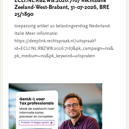
ECLI:NL:RBZWB:2026:7167 Rechtbank
Zeeland-West-Brabant, 31-07-2026, BRE
25/1890
toepassing artikel 20 belastingverdrag Nederland-
Italië Meer informatie:
https://deeplink.rechtspraak.nl/uitspraak?
id=ECLI:NL:RBZWB:2026:7167&pk_campaign=rss&
pk_medium=rss&pk_keyword=uitspraken
Primary
Sidebar