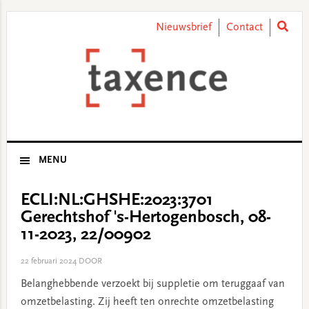
Skip
Skip
Skip
Skip
to
to
to
to
Nieuwsbrief
Contact
primary
main
primary
footer
navigation
content
sidebar
MENU
ECLI:NL:GHSHE:2023:3701
Gerechtshof 's-Hertogenbosch, 08-
11-2023, 22/00902
22 februari 2024
DOOR
Belanghebbende verzoekt bij suppletie om teruggaaf van
omzetbelasting. Zij heeft ten onrechte omzetbelasting