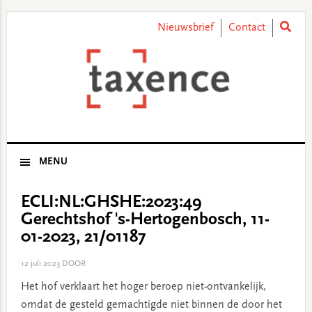
Skip
Skip
Skip
Skip
to
to
to
to
Nieuwsbrief
Contact
primary
main
primary
footer
navigation
content
sidebar
MENU
ECLI:NL:GHSHE:2023:49
Gerechtshof 's-Hertogenbosch, 11-
01-2023, 21/01187
12 juli 2023
DOOR
Het hof verklaart het hoger beroep niet-ontvankelijk,
omdat de gesteld gemachtigde niet binnen de door het