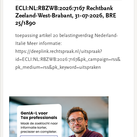
ECLI:NL:RBZWB:2026:7167 Rechtbank
Zeeland-West-Brabant, 31-07-2026, BRE
25/1890
toepassing artikel 20 belastingverdrag Nederland-
Italië Meer informatie:
https://deeplink.rechtspraak.nl/uitspraak?
id=ECLI:NL:RBZWB:2026:7167&pk_campaign=rss&
pk_medium=rss&pk_keyword=uitspraken
Primary
Sidebar