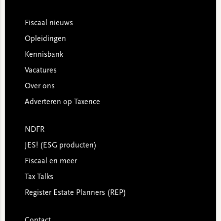
Footer
Fiscaal nieuws
Opleidingen
Kennisbank
Vacatures
Over ons
Adverteren op Taxence
NDFR
JES! (ESG producten)
Fiscaal en meer
Tax Talks
Register Estate Planners (REP)
Contact