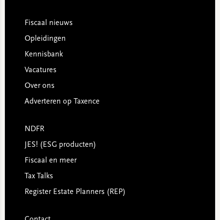
Footer
Fiscaal nieuws
Opleidingen
Kennisbank
Vacatures
Over ons
Adverteren op Taxence
NDFR
JES! (ESG producten)
Fiscaal en meer
Tax Talks
Register Estate Planners (REP)
Contact