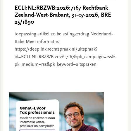
ECLI:NL:RBZWB:2026:7167 Rechtbank
Zeeland-West-Brabant, 31-07-2026, BRE
25/1890
toepassing artikel 20 belastingverdrag Nederland-
Italië Meer informatie:
https://deeplink.rechtspraak.nl/uitspraak?
id=ECLI:NL:RBZWB:2026:7167&pk_campaign=rss&
pk_medium=rss&pk_keyword=uitspraken
Primary
Sidebar