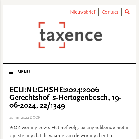
Skip
Skip
Skip
Skip
to
to
to
to
Nieuwsbrief
Contact
primary
main
primary
footer
navigation
content
sidebar
MENU
ECLI:NL:GHSHE:2024:2006
Gerechtshof 's-Hertogenbosch, 19-
06-2024, 22/1349
20 juni 2024
DOOR
WOZ woning 2020. Het hof volgt belanghebbende niet in
zijn stelling dat de waarde van de woning dient te