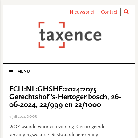
Skip
Skip
Skip
Skip
to
to
to
to
Nieuwsbrief
Contact
primary
main
primary
footer
navigation
content
sidebar
MENU
ECLI:NL:GHSHE:2024:2075
Gerechtshof 's-Hertogenbosch, 26-
06-2024, 22/999 en 22/1000
9 juli 2024
DOOR
WOZ-waarde woonvoorziening. Gecorrigeerde
vervangingswaarde. Restwaardeberekening.