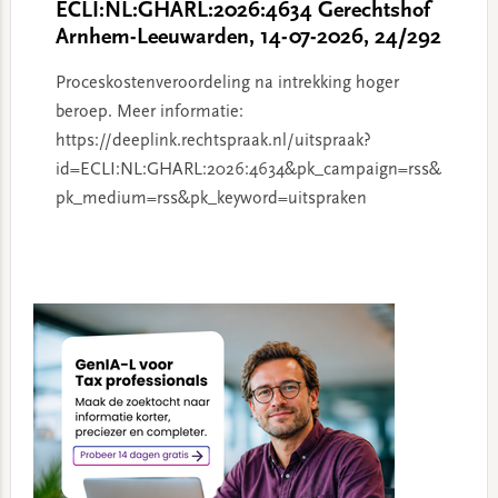
ECLI:NL:GHARL:2026:4634 Gerechtshof
Arnhem-Leeuwarden, 14-07-2026, 24/292
Proceskostenveroordeling na intrekking hoger
beroep. Meer informatie:
https://deeplink.rechtspraak.nl/uitspraak?
id=ECLI:NL:GHARL:2026:4634&pk_campaign=rss&
pk_medium=rss&pk_keyword=uitspraken
Primary
Sidebar