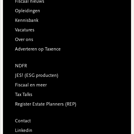
Footer
Fiscaal nieuws
Opleidingen
Kennisbank
Vacatures
Over ons
Adverteren op Taxence
NDFR
JES! (ESG producten)
Fiscaal en meer
Tax Talks
Register Estate Planners (REP)
Contact
Linkedin