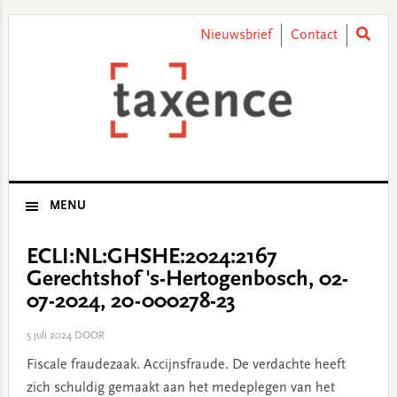
Skip
Skip
Skip
Skip
to
to
to
to
Nieuwsbrief
Contact
primary
main
primary
footer
navigation
content
sidebar
MENU
ECLI:NL:GHSHE:2024:2167
Gerechtshof 's-Hertogenbosch, 02-
07-2024, 20-000278-23
5 juli 2024
DOOR
Fiscale fraudezaak. Accijnsfraude. De verdachte heeft
zich schuldig gemaakt aan het medeplegen van het