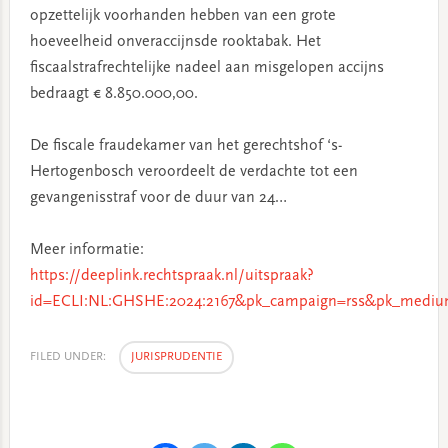
opzettelijk voorhanden hebben van een grote
hoeveelheid onveraccijnsde rooktabak. Het
fiscaalstrafrechtelijke nadeel aan misgelopen accijns
bedraagt € 8.850.000,00.
De fiscale fraudekamer van het gerechtshof ‘s-
Hertogenbosch veroordeelt de verdachte tot een
gevangenisstraf voor de duur van 24…
Meer informatie:
https://deeplink.rechtspraak.nl/uitspraak?
id=ECLI:NL:GHSHE:2024:2167&pk_campaign=rss&pk_medium
FILED UNDER:
JURISPRUDENTIE