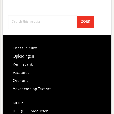
Search
SEARCH
ZOEK
this
website
Footer
Fiscaal nieuws
Opleidingen
Kennisbank
Vacatures
Over ons
Adverteren op Taxence
NDFR
JES! (ESG producten)