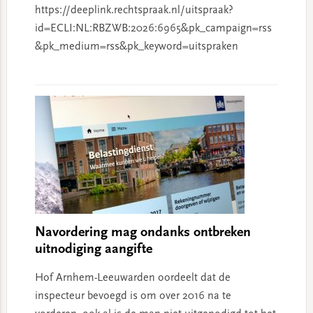
https://deeplink.rechtspraak.nl/uitspraak?
id=ECLI:NL:RBZWB:2026:6965&pk_campaign=rss
&pk_medium=rss&pk_keyword=uitspraken
Navordering mag ondanks ontbreken
uitnodiging aangifte
Hof Arnhem-Leeuwarden oordeelt dat de
inspecteur bevoegd is om over 2016 na te