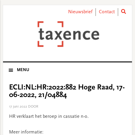
Skip
Skip
Skip
Skip
to
to
to
to
Nieuwsbrief
Contact
primary
main
primary
footer
navigation
content
sidebar
MENU
ECLI:NL:HR:2022:882 Hoge Raad, 17-
06-2022, 21/04884
17 juni 2022
DOOR
HR verklaart het beroep in cassatie n-o.
Meer informatie: