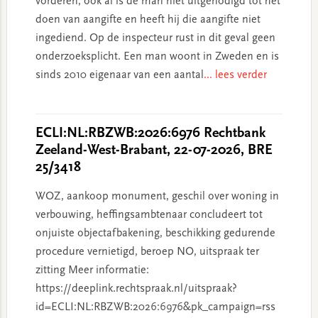
vorderen, ook al is de man niet uitgenodigd tot het
doen van aangifte en heeft hij die aangifte niet
ingediend. Op de inspecteur rust in dit geval geen
onderzoeksplicht. Een man woont in Zweden en is
sinds 2010 eigenaar van een aantal
... lees verder
ECLI:NL:RBZWB:2026:6976 Rechtbank
Zeeland-West-Brabant, 22-07-2026, BRE
25/3418
WOZ, aankoop monument, geschil over woning in
verbouwing, heffingsambtenaar concludeert tot
onjuiste objectafbakening, beschikking gedurende
procedure vernietigd, beroep NO, uitspraak ter
zitting Meer informatie:
https://deeplink.rechtspraak.nl/uitspraak?
id=ECLI:NL:RBZWB:2026:6976&pk_campaign=rss