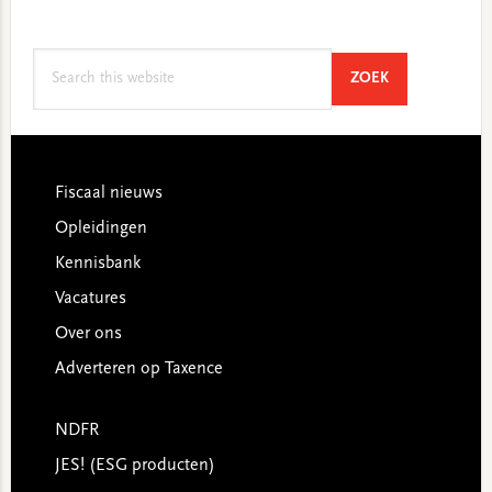
Search
SEARCH
ZOEK
this
website
Footer
Fiscaal nieuws
Opleidingen
Kennisbank
Vacatures
Over ons
Adverteren op Taxence
NDFR
JES! (ESG producten)