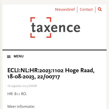
Skip
Skip
Skip
Skip
to
to
to
to
Nieuwsbrief
Contact
primary
main
primary
footer
navigation
content
sidebar
MENU
ECLI:NL:HR:2023:1102 Hoge Raad,
18-08-2023, 22/00717
18 augustus 2023
DOOR
HR: 81.1 RO.
Meer informatie: