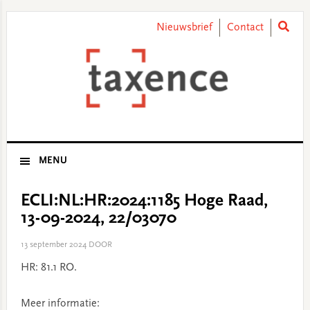
Skip
Skip
Skip
Skip
to
to
to
to
Nieuwsbrief
Contact
primary
main
primary
footer
navigation
content
sidebar
MENU
ECLI:NL:HR:2024:1185 Hoge Raad,
13-09-2024, 22/03070
13 september 2024
DOOR
HR: 81.1 RO.
Meer informatie: