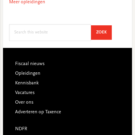
Meer opleidingen
Search
SEARCH
ZOEK
this
website
Footer
Fiscaal nieuws
Opleidingen
Kennisbank
Vacatures
Over ons
Adverteren op Taxence
NDFR