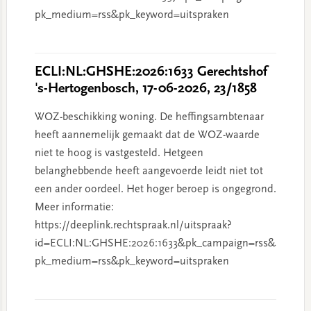
pk_medium=rss&pk_keyword=uitspraken
ECLI:NL:GHSHE:2026:1633 Gerechtshof
's-Hertogenbosch, 17-06-2026, 23/1858
WOZ-beschikking woning. De heffingsambtenaar
heeft aannemelijk gemaakt dat de WOZ-waarde
niet te hoog is vastgesteld. Hetgeen
belanghebbende heeft aangevoerde leidt niet tot
een ander oordeel. Het hoger beroep is ongegrond.
Meer informatie:
https://deeplink.rechtspraak.nl/uitspraak?
id=ECLI:NL:GHSHE:2026:1633&pk_campaign=rss&
pk_medium=rss&pk_keyword=uitspraken