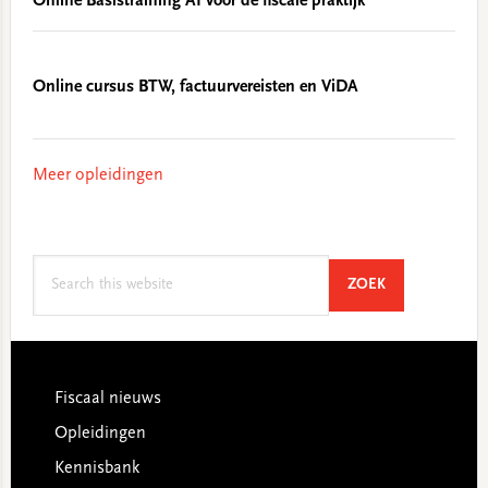
Online Basistraining AI voor de fiscale praktijk
Online cursus BTW, factuurvereisten en ViDA
Meer opleidingen
Search
SEARCH
ZOEK
this
website
Footer
Fiscaal nieuws
Opleidingen
Kennisbank