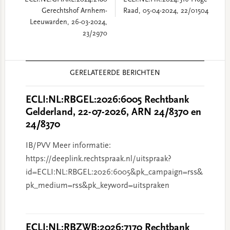
ECLI:NL:GHARL:2024:2180
ECLI:NL:HR:2024:516 Hoge
Gerechtshof Arnhem-
Raad, 05-04-2024, 22/01504
Leeuwarden, 26-03-2024,
23/2970
Reader
GERELATEERDE BERICHTEN
Interactions
ECLI:NL:RBGEL:2026:6005 Rechtbank
Gelderland, 22-07-2026, ARN 24/8370 en
24/8370
IB/PVV Meer informatie:
https://deeplink.rechtspraak.nl/uitspraak?
id=ECLI:NL:RBGEL:2026:6005&pk_campaign=rss&
pk_medium=rss&pk_keyword=uitspraken
ECLI:NL:RBZWB:2026:7170 Rechtbank