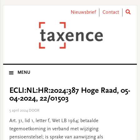
Skip
Skip
Skip
Skip
to
to
to
to
Nieuwsbrief
Contact
primary
main
primary
footer
navigation
content
sidebar
MENU
ECLI:NL:HR:2024:387 Hoge Raad, 05-
04-2024, 22/01503
5 april 2024
DOOR
Art. 31, lid 1, letter f, Wet LB 1964; betaalde
tegemoetkoming in verband met wijziging
pensioenstelsel; is sprake van aanwijzing als