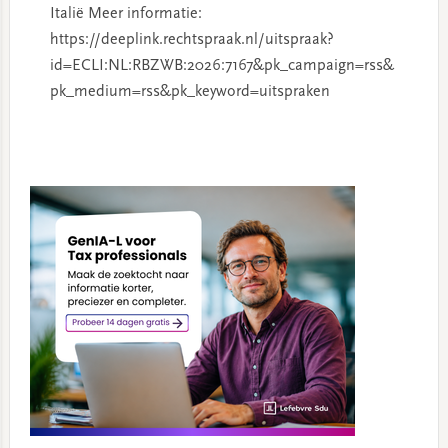
Italië Meer informatie:
https://deeplink.rechtspraak.nl/uitspraak?
id=ECLI:NL:RBZWB:2026:7167&pk_campaign=rss&
pk_medium=rss&pk_keyword=uitspraken
Primary
Sidebar