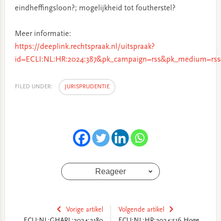
eindheffingsloon?; mogelijkheid tot foutherstel?
Meer informatie:
https://deeplink.rechtspraak.nl/uitspraak?
id=ECLI:NL:HR:2024:387&pk_campaign=rss&pk_medium=rss
FILED UNDER:
JURISPRUDENTIE
Reageer
Vorige artikel
Volgende artikel