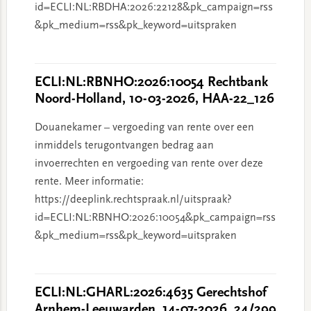
id=ECLI:NL:RBDHA:2026:22128&pk_campaign=rss
&pk_medium=rss&pk_keyword=uitspraken
ECLI:NL:RBNHO:2026:10054 Rechtbank
Noord-Holland, 10-03-2026, HAA-22_126
Douanekamer – vergoeding van rente over een
inmiddels terugontvangen bedrag aan
invoerrechten en vergoeding van rente over deze
rente. Meer informatie:
https://deeplink.rechtspraak.nl/uitspraak?
id=ECLI:NL:RBNHO:2026:10054&pk_campaign=rss
&pk_medium=rss&pk_keyword=uitspraken
ECLI:NL:GHARL:2026:4635 Gerechtshof
Arnhem-Leeuwarden, 14-07-2026, 24/299