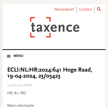
Skip
Skip
Skip
Skip
to
to
to
to
Nieuwsbrief
Contact
primary
main
primary
footer
navigation
content
sidebar
MENU
ECLI:NL:HR:2024:641 Hoge Raad,
19-04-2024, 23/03423
19 april 2024
DOOR
HR: 81.1 RO.
Meer informatie: