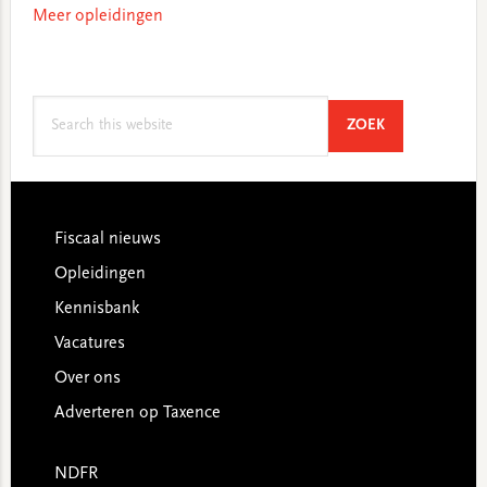
Meer opleidingen
Search
SEARCH
ZOEK
this
website
Footer
Fiscaal nieuws
Opleidingen
Kennisbank
Vacatures
Over ons
Adverteren op Taxence
NDFR