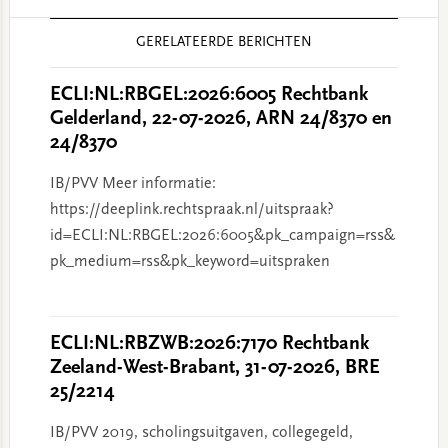
Reader
GERELATEERDE BERICHTEN
Interactions
ECLI:NL:RBGEL:2026:6005 Rechtbank
Gelderland, 22-07-2026, ARN 24/8370 en
24/8370
IB/PVV Meer informatie:
https://deeplink.rechtspraak.nl/uitspraak?
id=ECLI:NL:RBGEL:2026:6005&pk_campaign=rss&
pk_medium=rss&pk_keyword=uitspraken
ECLI:NL:RBZWB:2026:7170 Rechtbank
Zeeland-West-Brabant, 31-07-2026, BRE
25/2214
IB/PVV 2019, scholingsuitgaven, collegegeld,