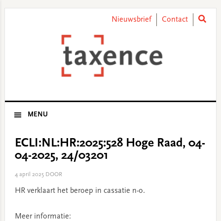
Skip
Skip
Skip
Skip
to
to
to
to
Nieuwsbrief
Contact
primary
main
primary
footer
navigation
content
sidebar
MENU
ECLI:NL:HR:2025:528 Hoge Raad, 04-
04-2025, 24/03201
4 april 2025
DOOR
HR verklaart het beroep in cassatie n-o.
Meer informatie: