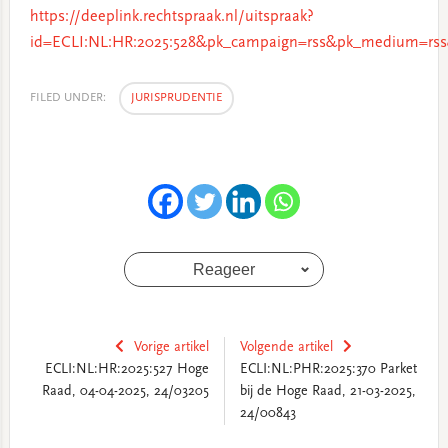
https://deeplink.rechtspraak.nl/uitspraak?
id=ECLI:NL:HR:2025:528&pk_campaign=rss&pk_medium=rss
FILED UNDER:
JURISPRUDENTIE
Reageer
Vorige artikel
Volgende artikel
ECLI:NL:HR:2025:527 Hoge
ECLI:NL:PHR:2025:370 Parket
Raad, 04-04-2025, 24/03205
bij de Hoge Raad, 21-03-2025,
24/00843