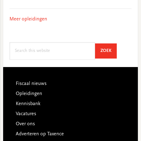
Meer opleidingen
Search
SEARCH
ZOEK
this
website
Footer
Fiscaal nieuws
Opleidingen
Kennisbank
Vacatures
Over ons
Adverteren op Taxence