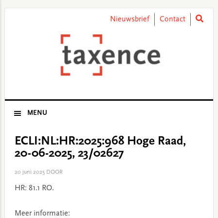
Skip
Skip
Skip
Skip
to
to
to
to
Nieuwsbrief
Contact
primary
main
primary
footer
navigation
content
sidebar
MENU
ECLI:NL:HR:2025:968 Hoge Raad,
20-06-2025, 23/02627
20 juni 2025
DOOR
HR: 81.1 RO.
Meer informatie: