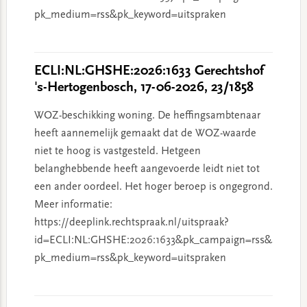
pk_medium=rss&pk_keyword=uitspraken
ECLI:NL:GHSHE:2026:1633 Gerechtshof
's-Hertogenbosch, 17-06-2026, 23/1858
WOZ-beschikking woning. De heffingsambtenaar
heeft aannemelijk gemaakt dat de WOZ-waarde
niet te hoog is vastgesteld. Hetgeen
belanghebbende heeft aangevoerde leidt niet tot
een ander oordeel. Het hoger beroep is ongegrond.
Meer informatie:
https://deeplink.rechtspraak.nl/uitspraak?
id=ECLI:NL:GHSHE:2026:1633&pk_campaign=rss&
pk_medium=rss&pk_keyword=uitspraken