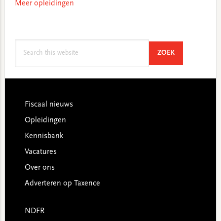
Meer opleidingen
Search
SEARCH
ZOEK
this
website
Footer
Fiscaal nieuws
Opleidingen
Kennisbank
Vacatures
Over ons
Adverteren op Taxence
NDFR