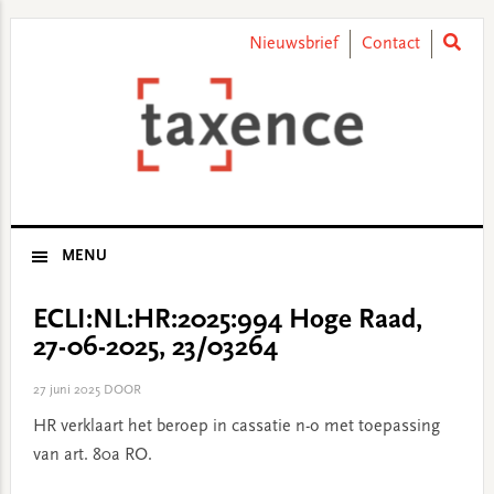
Skip
Skip
Skip
Skip
to
to
to
to
Nieuwsbrief
Contact
primary
main
primary
footer
navigation
content
sidebar
MENU
ECLI:NL:HR:2025:994 Hoge Raad,
27-06-2025, 23/03264
27 juni 2025
DOOR
HR verklaart het beroep in cassatie n-o met toepassing
van art. 80a RO.