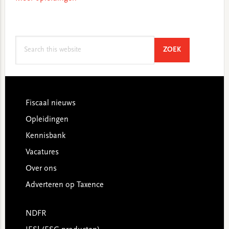
Search
SEARCH
ZOEK
this
website
Footer
Fiscaal nieuws
Opleidingen
Kennisbank
Vacatures
Over ons
Adverteren op Taxence
NDFR