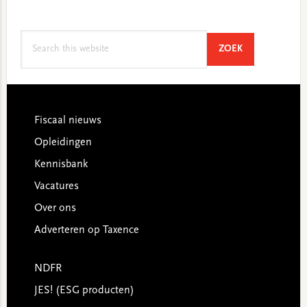
Search
SEARCH
ZOEK
this
website
Footer
Fiscaal nieuws
Opleidingen
Kennisbank
Vacatures
Over ons
Adverteren op Taxence
NDFR
JES! (ESG producten)