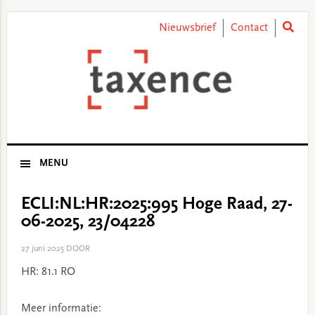
Skip
Skip
Skip
Skip
to
to
to
to
Nieuwsbrief
Contact
primary
main
primary
footer
navigation
content
sidebar
MENU
ECLI:NL:HR:2025:995 Hoge Raad, 27-
06-2025, 23/04228
27 juni 2025
DOOR
HR: 81.1 RO
Meer informatie: