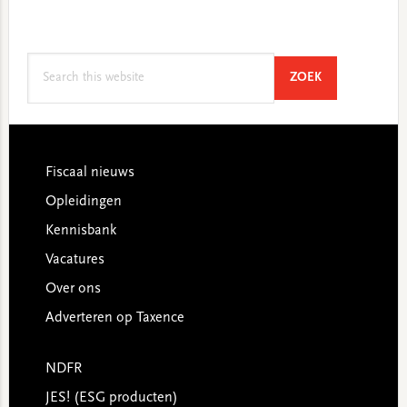
Search
SEARCH
ZOEK
this
website
Footer
Fiscaal nieuws
Opleidingen
Kennisbank
Vacatures
Over ons
Adverteren op Taxence
NDFR
JES! (ESG producten)