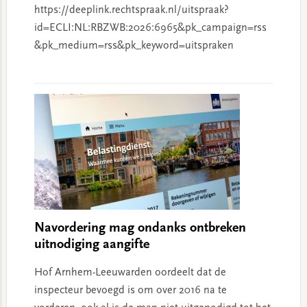
https://deeplink.rechtspraak.nl/uitspraak?
id=ECLI:NL:RBZWB:2026:6965&pk_campaign=rss
&pk_medium=rss&pk_keyword=uitspraken
Navordering mag ondanks ontbreken
uitnodiging aangifte
Hof Arnhem-Leeuwarden oordeelt dat de
inspecteur bevoegd is om over 2016 na te