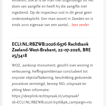
vorderen, ook al is de man niet uitgenodigd tot het
doen van aangifte en heeft hij die aangifte niet
ingediend. Op de inspecteur rust in dit geval geen
onderzoeksplicht. Een man woont in Zweden en is
sinds 2010 eigenaar van een aantal
... lees verder
ECLI:NL:RBZWB:2026:6976 Rechtbank
Zeeland-West-Brabant, 22-07-2026, BRE
25/3418
WOZ, aankoop monument, geschil over woning in
verbouwing, heffingsambtenaar concludeert tot
onjuiste objectafbakening, beschikking gedurende
procedure vernietigd, beroep NO, uitspraak ter
zitting Meer informatie:
https://deeplink.rechtspraak.nl/uitspraak?
id=ECLI:NL:RBZWB:2026:6976&pk_campaign=rss