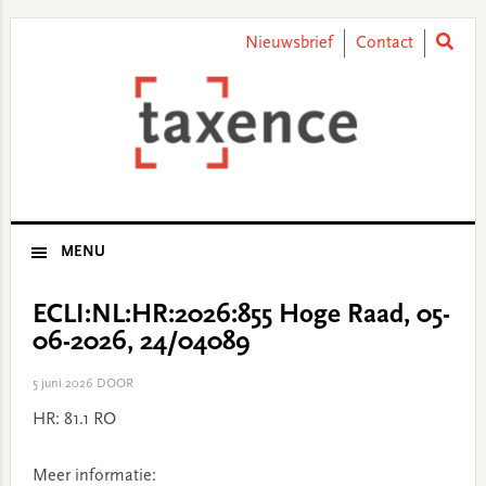
Skip
Skip
Skip
Skip
to
to
to
to
Nieuwsbrief
Contact
primary
main
primary
footer
navigation
content
sidebar
MENU
ECLI:NL:HR:2026:855 Hoge Raad, 05-
06-2026, 24/04089
5 juni 2026
DOOR
HR: 81.1 RO
Meer informatie: