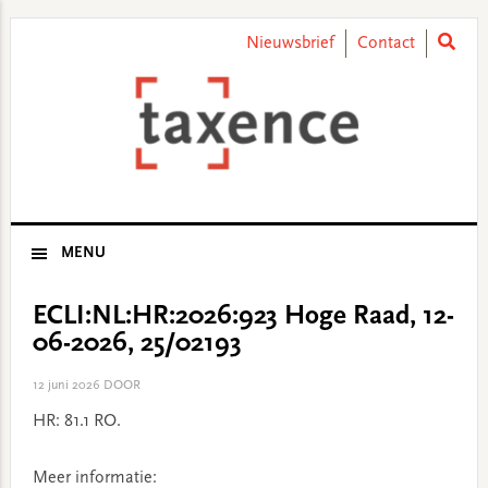
Skip
Skip
Skip
Skip
to
to
to
to
Nieuwsbrief
Contact
primary
main
primary
footer
navigation
content
sidebar
MENU
ECLI:NL:HR:2026:923 Hoge Raad, 12-
06-2026, 25/02193
12 juni 2026
DOOR
HR: 81.1 RO.
Meer informatie: