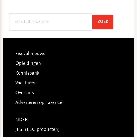
Search
SEARCH
ZOEK
this
website
Footer
Fiscaal nieuws
Opleidingen
Kennisbank
Vacatures
Over ons
Adverteren op Taxence
NDFR
JES! (ESG producten)