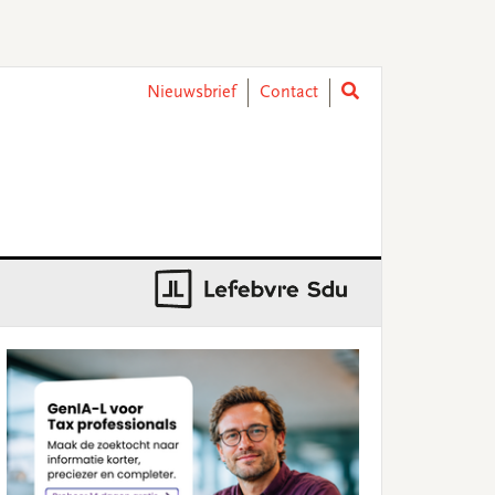
Nieuwsbrief
Contact
rimary
idebar