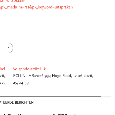
k.nl/uitspraak?
&pk_medium=rss&pk_keyword=uitspraken
ikel
Volgende artikel
26,
ECLI:NL:HR:2026:934 Hoge Raad, 12-06-2026,
875
25/04159
ATEERDE BERICHTEN