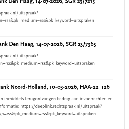
nk Den Haag, 14-07-2026, SGR 23/7215
spraak.nl/uitspraak?
n=rss&pk_medium=rss&pk_keyword=uitspraken
nk Den Haag, 14-07-2026, SGR 23/7365
spraak.nl/uitspraak?
n=rss&pk_medium=rss&pk_keyword=uitspraken
nk Noord-Holland, 10-03-2026, HAA-22_126
n inmiddels terugontvangen bedrag aan invoerrechten en
nformatie: https://deeplink.rechtspraak.nl/uitspraak?
gn=rss&pk_medium=rss&pk_keyword=uitspraken