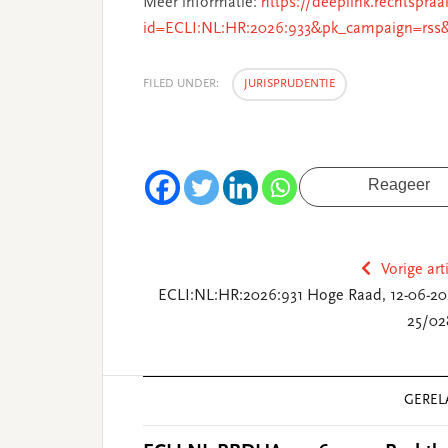
Meer informatie:
https://deeplink.rechtspraa
id=ECLI:NL:HR:2026:933&pk_campaign=rss
FILED UNDER:
JURISPRUDENTIE
Reageer
Vorige art
ECLI:NL:HR:2026:931 Hoge Raad, 12-06-20
25/02
Reader
GEREL
Interactions