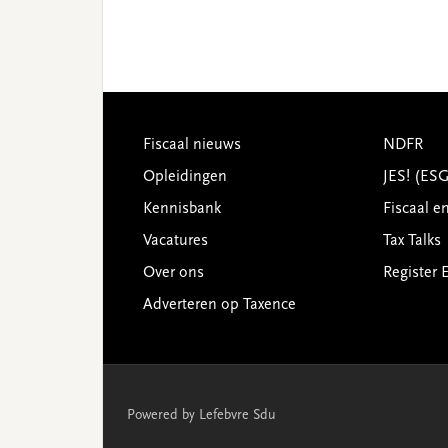
Footer
Fiscaal nieuws
NDFR
Opleidingen
JES! (ES
Kennisbank
Fiscaal e
Vacatures
Tax Talks
Over ons
Register 
Adverteren op Taxence
Powered by Lefebvre Sdu