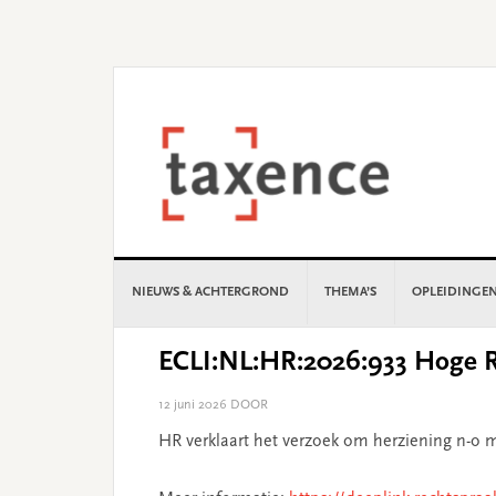
Skip
Skip
Skip
Skip
to
to
to
to
primary
main
primary
footer
navigation
content
sidebar
NIEUWS & ACHTERGROND
THEMA’S
OPLEIDINGE
ECLI:NL:HR:2026:933 Hoge R
12 juni 2026
DOOR
HR verklaart het verzoek om herziening n-o m