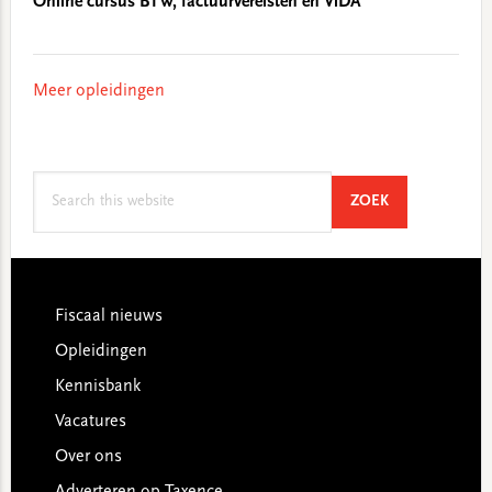
Online cursus BTW, factuurvereisten en ViDA
Meer opleidingen
Search
SEARCH
ZOEK
this
website
Footer
Fiscaal nieuws
Opleidingen
Kennisbank
Vacatures
Over ons