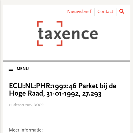
Skip
Skip
Skip
Skip
to
to
to
to
Nieuwsbrief
Contact
primary
main
primary
footer
navigation
content
sidebar
MENU
ECLI:NL:PHR:1992:46 Parket bij de
Hoge Raad, 31-01-1992, 27.293
24 oktober 2024
DOOR
–
Meer informatie: