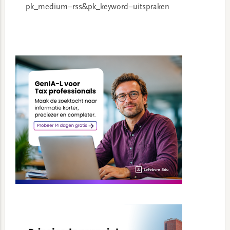
pk_medium=rss&pk_keyword=uitspraken
Primary
Sidebar