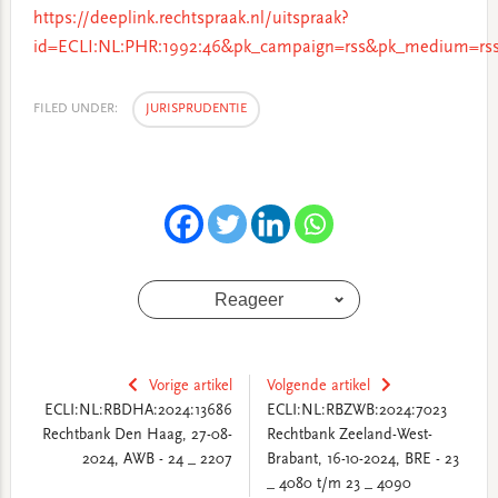
https://deeplink.rechtspraak.nl/uitspraak?
id=ECLI:NL:PHR:1992:46&pk_campaign=rss&pk_medium=rss
FILED UNDER:
JURISPRUDENTIE
Reageer
Vorige artikel
Volgende artikel
ECLI:NL:RBDHA:2024:13686
ECLI:NL:RBZWB:2024:7023
Rechtbank Den Haag, 27-08-
Rechtbank Zeeland-West-
2024, AWB - 24 _ 2207
Brabant, 16-10-2024, BRE - 23
_ 4080 t/m 23 _ 4090